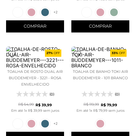
+
2
COMPRAR
COMPRAR
27%
OFF
33%
OFF
TOALHA DE ROSTO DUAL AIR
TOALHA DE BANHO TOKI AIR
BUDDEMEYER - 3221 - ROSA
BUDDEMEYER - 1011 BRANCO
ENVELHECIDO
(0)
(0)
R$
54
,
99
R$
119
,
99
R$
39
,
99
R$
79
,
99
Em até
1
x
R$
39
,
99
sem juros
Em até
1
x
R$
79
,
99
sem juros
+
2