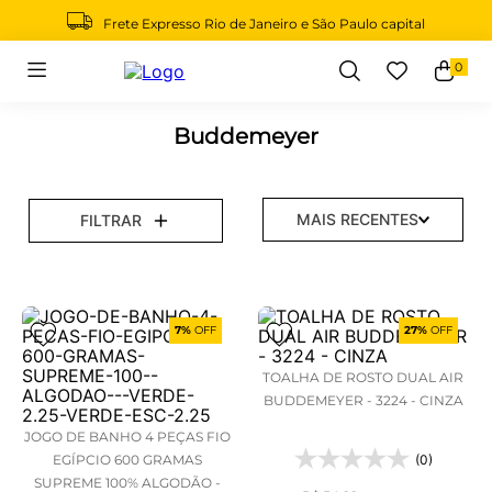
Frete Expresso Rio de Janeiro e São Paulo capital
0
Buscar
Buddemeyer
MAIS RECENTES
FILTRAR
7%
OFF
27%
OFF
TOALHA DE ROSTO DUAL AIR
BUDDEMEYER - 3224 - CINZA
JOGO DE BANHO 4 PEÇAS FIO
EGÍPCIO 600 GRAMAS
(0)
SUPREME 100% ALGODÃO -