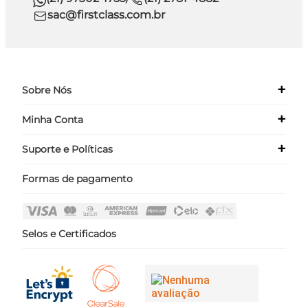
sac@firstclass.com.br
+
Sobre Nós
+
Minha Conta
Quem Somos
Nossas Lojas
+
Suporte e Políticas
Meus Dados
Seja um Franqueado ›
Meus Pedidos
Formas de pagamento
Políticas
Login
Perguntas Frequentes
Fale Conosco
Selos e Certificados