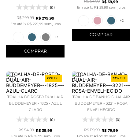
R$
54
,
99
R$
39
,
99
VERDE 2.25/VERDE ESC 2.25
(0)
Em até
1
x
R$
39
,
99
sem juros
R$
299
,
99
R$
279
,
99
+
2
Em até
1
x
R$
279
,
99
sem juros
COMPRAR
+
7
COMPRAR
27%
OFF
33%
OFF
TOALHA DE ROSTO DUAL AIR
TOALHA DE BANHO DUAL AIR
BUDDEMEYER - 1825 - AZUL
BUDDEMEYER - 3221 - ROSA
CLARO
ENVELHECIDO
(0)
(0)
R$
54
,
99
R$
119
,
99
R$
39
,
99
R$
79
,
99
Em até
1
x
R$
39
,
99
sem juros
Em até
1
x
R$
79
,
99
sem juros