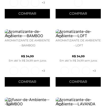
+
3
COMPRAR
COMPRAR
AROMATIZANTE DE AMBIENTE
AROMATIZANTE DE AMBIENTE
- BAMBOO
- LOFT
R$
34
,
99
R$
34
,
99
Em até
1
x
R$
34
,
99
sem juros
Em até
1
x
R$
34
,
99
sem juros
+
3
+
3
COMPRAR
COMPRAR