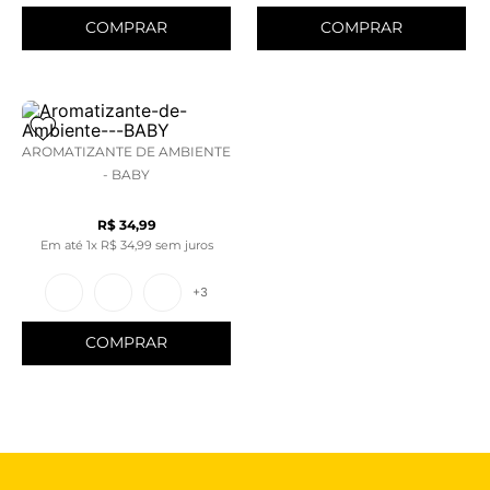
COMPRAR
COMPRAR
AROMATIZANTE DE AMBIENTE
- BABY
R$
34
,
99
Em até
1
x
R$
34
,
99
sem juros
+
3
COMPRAR