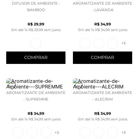
DIFUSOR DE AMBIENTE -
AROMATIZANTE DE AMBIENTE
BAMBOO
- LAVANDA
R$
29
,
99
R$
34
,
99
Em até
1
x
R$
29
,
99
sem juros
Em até
1
x
R$
34
,
99
sem juros
+
3
COMPRAR
COMPRAR
AROMATIZANTE DE AMBIENTE
AROMATIZANTE DE AMBIENTE
- SUPREMME
- ALECRIM
R$
34
,
99
R$
34
,
99
Em até
1
x
R$
34
,
99
sem juros
Em até
1
x
R$
34
,
99
sem juros
+
3
+
3