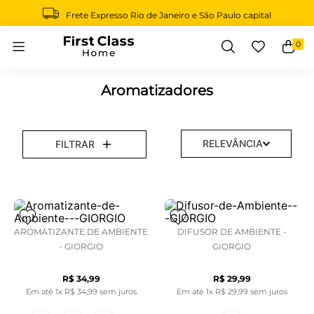
Frete Expresso Rio de Janeiro e São Paulo capital
0
Buscar
Aromatizadores
RELEVÂNCIA
FILTRAR
AROMATIZANTE DE AMBIENTE
DIFUSOR DE AMBIENTE -
- GIORGIO
GIORGIO
R$
34
,
99
R$
29
,
99
Em até
1
x
R$
34
,
99
sem juros
Em até
1
x
R$
29
,
99
sem juros