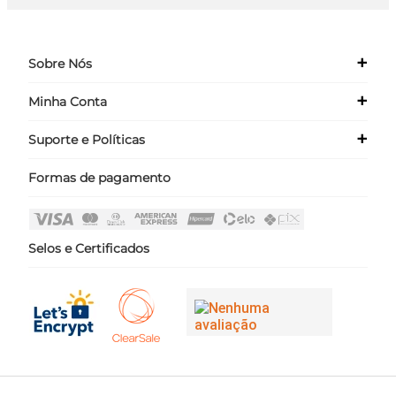
+
Sobre Nós
+
Minha Conta
Quem Somos
Nossas Lojas
+
Suporte e Políticas
Meus Dados
Seja um Franqueado ›
Meus Pedidos
Formas de pagamento
Políticas
Login
Perguntas Frequentes
Fale Conosco
Selos e Certificados