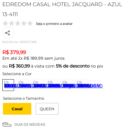
EDREDOM CASAL HOTEL JACQUARD - AZUL
13-4111
Seja o primeiro a avaliar
Referência
:
0858312368
R$
379
,
99
Em até
2
x
R$
189
,
99
sem juros
R$
360,99
5% de desconto
ou
à vista com
no pix
Selecione a Cor
Casal
QUEEN
GUIA DE MEDIDAS