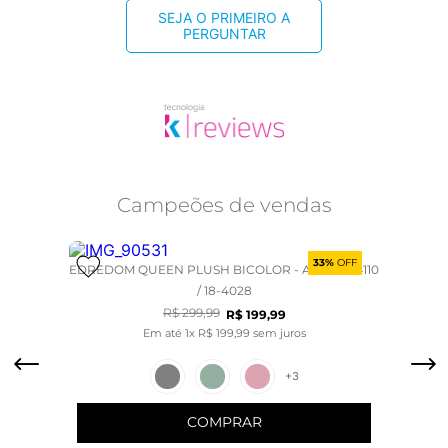
SEJA O PRIMEIRO A
PERGUNTAR
Campeões de vendas
33%
OFF
EDREDOM QUEEN PLUSH BICOLOR - AZUL 19-4110
/ 18-4028
R$
299
,
99
R$
199
,
99
Em até
1
x
R$
199
,
99
sem juros
+
3
COMPRAR