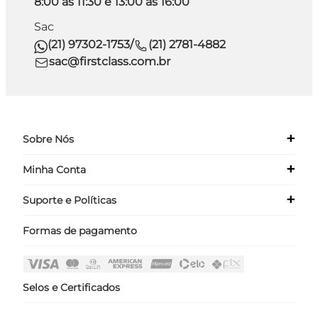
8:00 às 11:30 e 13:00 às 16:00
Sac
(21) 97302-1753
/
(21) 2781-4882
sac@firstclass.com.br
+
Sobre Nós
+
Minha Conta
Quem Somos
Nossas Lojas
+
Suporte e Políticas
Meus Dados
Seja um Franqueado ›
Meus Pedidos
Formas de pagamento
Políticas
Login
Perguntas Frequentes
Fale Conosco
Selos e Certificados