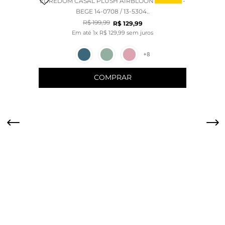
EDREDOM CASAL PLUSH AIRBLOON CLASSIC -
BEGE 14-0708 / 13-5304..
R$
199
,
99
R$
129
,
99
Em até
1
x
R$
129
,
99
sem juros
+
8
COMPRAR