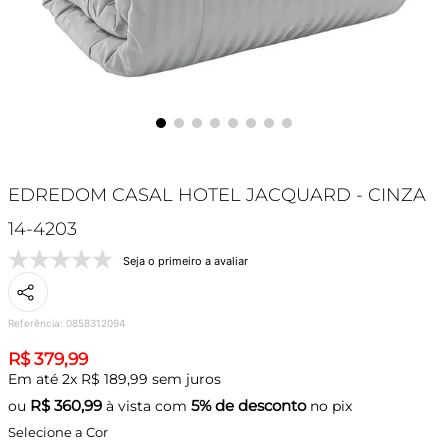
EDREDOM CASAL HOTEL JACQUARD - CINZA
14-4203
Seja o primeiro a avaliar
Referência
:
0858312094
R$
379
,
99
Em até
2
x
R$
189
,
99
sem juros
R$
360,99
5% de desconto
ou
à vista com
no pix
Selecione a Cor