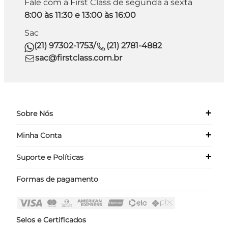
Fale com a First Class de segunda a sexta
8:00 às 11:30 e 13:00 às 16:00
Sac
(21) 97302-1753
/
(21) 2781-4882
sac@firstclass.com.br
+
Sobre Nós
+
Minha Conta
Quem Somos
Nossas Lojas
+
Suporte e Políticas
Meus Dados
Seja um Franqueado ›
Meus Pedidos
Formas de pagamento
Políticas
Login
Perguntas Frequentes
Fale Conosco
Selos e Certificados