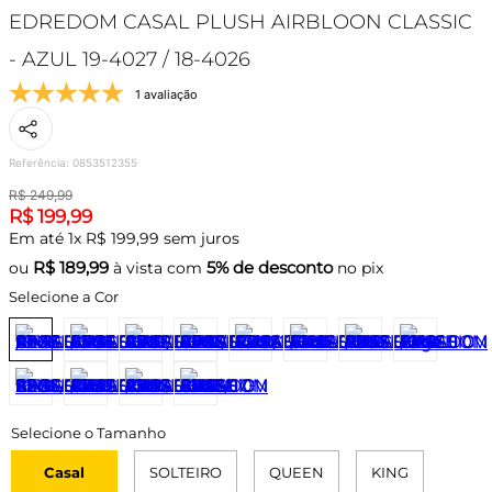
EDREDOM CASAL PLUSH AIRBLOON CLASSIC
- AZUL 19-4027 / 18-4026
1 avaliação
Referência
:
0853512355
R$
249
,
99
R$
199
,
99
Em até
1
x
R$
199
,
99
sem juros
R$
189,99
5% de desconto
ou
à vista com
no pix
Selecione a Cor
Casal
SOLTEIRO
QUEEN
KING