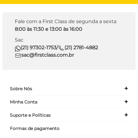
Fale com a First Class de segunda a sexta
8:00 às 11:30 e 13:00 às 16:00
Sac
(21) 97302-1753
/
(21) 2781-4882
sac@firstclass.com.br
+
Sobre Nós
+
Minha Conta
Quem Somos
Nossas Lojas
+
Suporte e Políticas
Meus Dados
Seja um Franqueado ›
Meus Pedidos
Formas de pagamento
Políticas
Login
Perguntas Frequentes