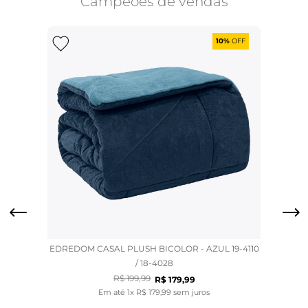
Campeões de vendas
10%
OFF
EDREDOM CASAL PLUSH BICOLOR - AZUL 19-4110
/ 18-4028
R$
199
,
99
R$
179
,
99
Em até
1
x
R$
179
,
99
sem juros