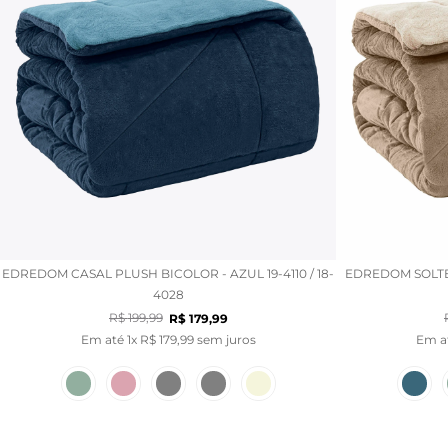
EDREDOM CASAL PLUSH BICOLOR - AZUL 19-4110 / 18-
EDREDOM SOLTEI
4028
R$
199
,
99
R$
179
,
99
Em até
1
x
R$
179
,
99
sem juros
Em a