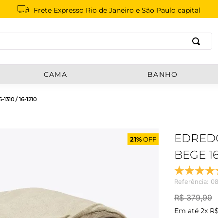
Frete Expresso Rio de Janeiro e São Paulo capital
B
CAMA
BANHO
310 / 16-1210
EDREDO
21%
OFF
BEGE 16-
Referência
:
08
R$
379
,
99
Em até
2
x
R