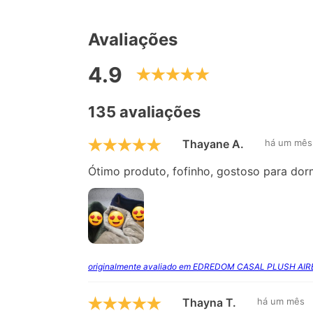
Avaliações
4.9
135 avaliações
Thayane A.
há um mês
Ótimo produto, fofinho, gostoso para dormi
originalmente avaliado em EDREDOM CASAL PLUSH AI
Thayna T.
há um mês