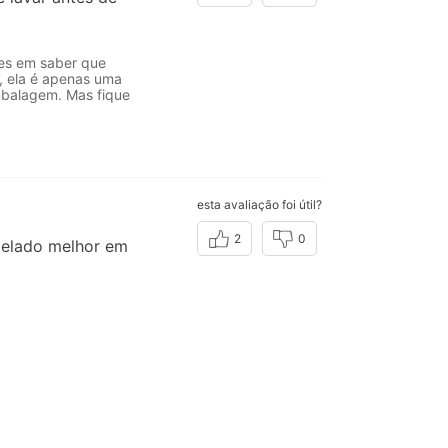
zes em saber que
, ela é apenas uma
embalagem. Mas fique
esta avaliação foi útil?
2
0
rcelado melhor em