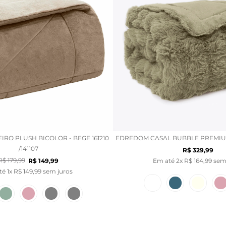
RO PLUSH BICOLOR - BEGE 161210
EDREDOM CASAL BUBBLE PREMIUM 
/141107
R$
329
,
99
R$
179
,
99
R$
149
,
99
Em até
2
x
R$
164
,
99
sem 
té
1
x
R$
149
,
99
sem juros