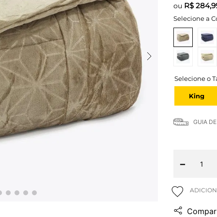
R$
284,9
ou
Selecione a C
King
GUIA D
－
Compart