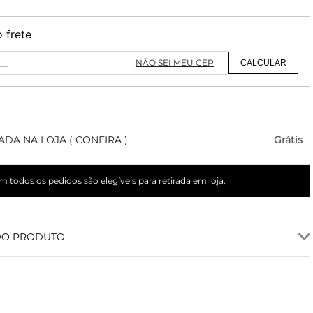
o frete
NÃO SEI MEU CEP
CALCULAR
ADA NA LOJA ( CONFIRA )
Grátis
 todos os pedidos são elegíveis para retirada em loja.
DO PRODUTO