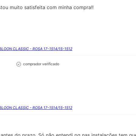
stou muito satisfeita com minha compra!!
RBLOON CLASSIC - ROSA 17-1514/15-1512
comprador verificado
RBLOON CLASSIC - ROSA 17-1514/15-1512
antes do prazo. Só não entendi pq nas instalações tem que