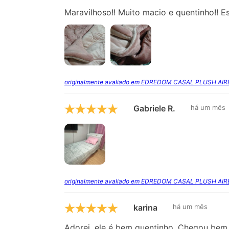
Maravilhoso!! Muito macio e quentinho!! E
originalmente avaliado em EDREDOM CASAL PLUSH AI
Gabriele R.
há um mês
originalmente avaliado em EDREDOM CASAL PLUSH AI
karina
há um mês
Adorei, ele é bem quentinho. Chegou bem 