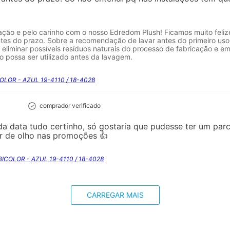
liação e pelo carinho com o nosso Edredom Plush! Ficamos muito feli
tes do prazo. Sobre a recomendação de lavar antes do primeiro uso
e eliminar possíveis resíduos naturais do processo de fabricação e 
ão possa ser utilizado antes da lavagem.
OLOR - AZUL 19-4110 / 18-4028
comprador verificado
da data tudo certinho, só gostaria que pudesse ter um pa
ar de olho nas promoções 👍
BICOLOR - AZUL 19-4110 / 18-4028
CARREGAR MAIS