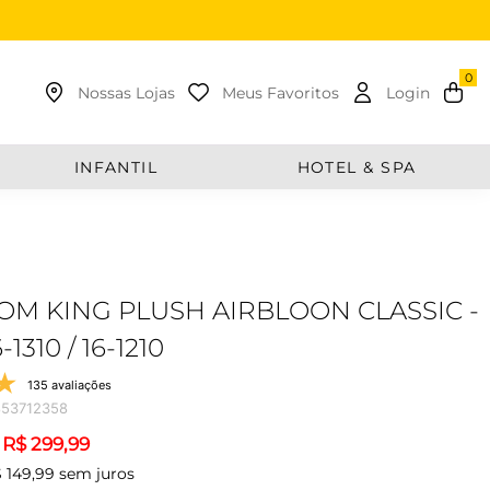
uscar
Nossas Lojas
Meus Favoritos
Login
INFANTIL
HOTEL & SPA
M KING PLUSH AIRBLOON CLASSIC -
1310 / 16-1210
135 avaliações
53712358
R$
299
,
99
$
149
,
99
sem juros