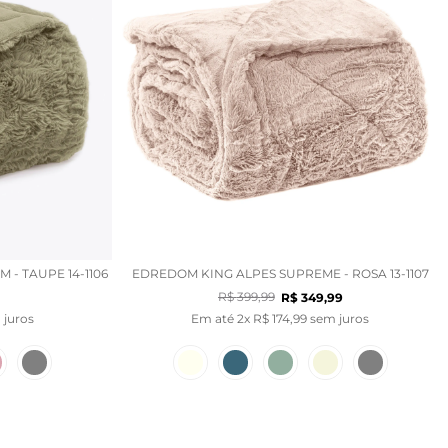
- TAUPE 14-1106
EDREDOM KING ALPES SUPREME - ROSA 13-1107
R$
399
,
99
R$
349
,
99
juros
Em até
2
x
R$
174
,
99
sem juros