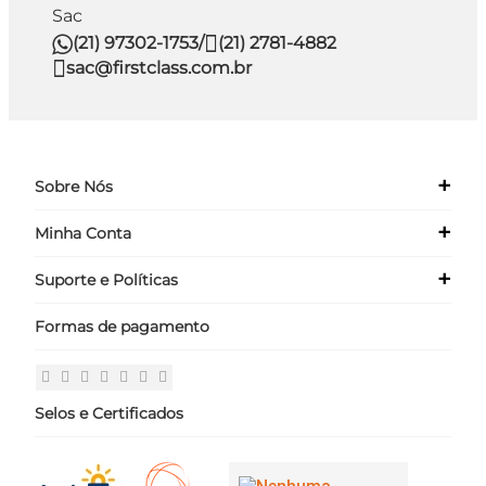
Sac
(21) 97302-1753
/
(21) 2781-4882
sac@firstclass.com.br
+
Sobre Nós
+
Minha Conta
Quem Somos
Nossas Lojas
+
Suporte e Políticas
Meus Dados
Seja um Franqueado ›
Meus Pedidos
Formas de pagamento
Políticas
Login
Perguntas Frequentes
Fale Conosco
Selos e Certificados