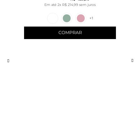
Em até
2
x
R$
214
,
99
sem juros
+
1
COMPRAR