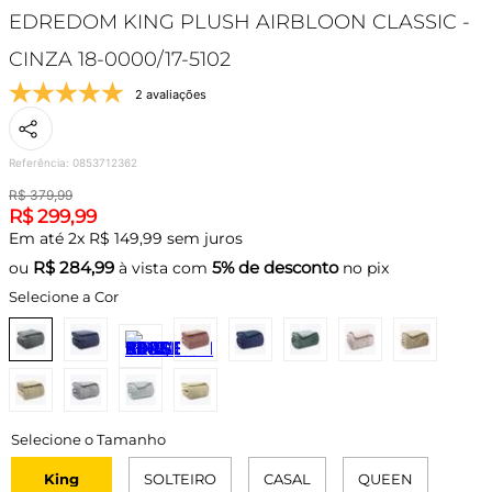
EDREDOM KING PLUSH AIRBLOON CLASSIC -
CINZA 18-0000/17-5102
2 avaliações
Referência
:
0853712362
R$
379
,
99
R$
299
,
99
Em até
2
x
R$
149
,
99
sem juros
R$
284,99
5% de desconto
ou
à vista com
no pix
Selecione a Cor
King
SOLTEIRO
CASAL
QUEEN