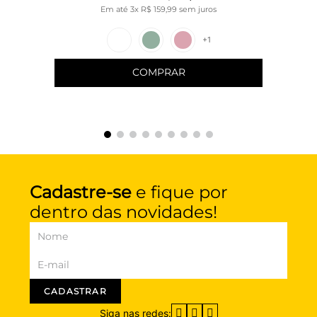
Em até
3
x
R$
159
,
99
sem juros
+
1
COMPRAR
Cadastre-se
e fique por
dentro das novidades!
CADASTRAR
Siga nas redes: