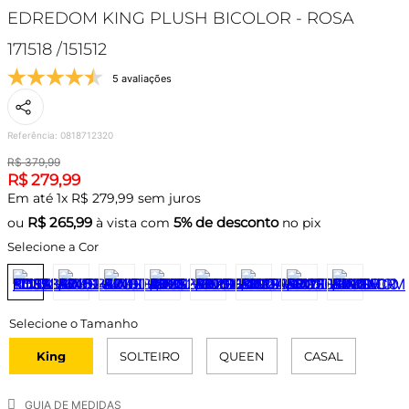
EDREDOM KING PLUSH BICOLOR - ROSA
171518 /151512
5 avaliações
Referência
:
0818712320
R$
379
,
99
R$
279
,
99
Em até
1
x
R$
279
,
99
sem juros
R$
265,99
5% de desconto
ou
à vista com
no pix
Selecione a Cor
King
SOLTEIRO
QUEEN
CASAL
GUIA DE MEDIDAS