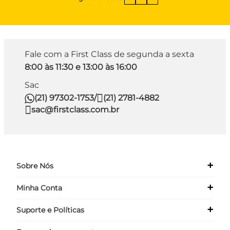
Fale com a First Class de segunda a sexta
8:00 às 11:30 e 13:00 às 16:00
Sac
(21) 97302-1753
/
(21) 2781-4882
sac@firstclass.com.br
+
Sobre Nós
+
Minha Conta
Quem Somos
Nossas Lojas
+
Suporte e Políticas
Meus Dados
Seja um Franqueado ›
Meus Pedidos