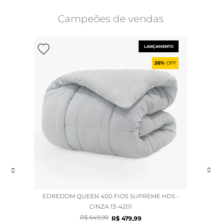
Campeões de vendas
LANÇAMENTO
26%
OFF
EDREDOM QUEEN 400 FIOS SUPREME HDS -
CINZA 13-4201
R$
649
,
99
R$
479
,
99