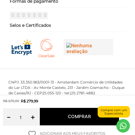
Formas de pagamento
Políticas
Login
Perguntas Frequentes
Fale Conosco
Selos e Certificados
CNPJ: 33.350.963/0001-13 - Amsterdam Comércio de Utilidades
do Lar LTDA - Av Monte Castelo, 231 - Jardim Gramacho - Duque
de Caxias/RJ - CEP25.055-120 - tel:(21) 2781-4882
First Class © 2016 - 2023 - Todos os direitos reservados.
R$
279
,
99
R$
379
,
99
Compre com um
Especialista
－
＋
COMPRAR
Maintained by
Powered by