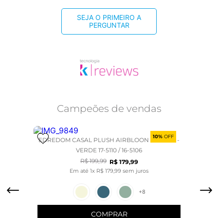
SEJA O PRIMEIRO A
PERGUNTAR
Campeões de vendas
10%
OFF
EDREDOM CASAL PLUSH AIRBLOON CLASSIC -
VERDE 17-5110 / 16-5106
R$
199
,
99
R$
179
,
99
Em até
1
x
R$
179
,
99
sem juros
+
8
COMPRAR