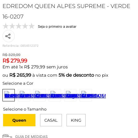
EDREDOM QUEEN ALPES SUPREME - VERDE
16-0207
Seja o primeiro a avaliar
Referência
:
0854512372
R$
329
,
99
R$
279
,
99
Em até
1
x
R$
279
,
99
sem juros
R$
265,99
5% de desconto
ou
à vista com
no pix
Selecione a Cor
Queen
CASAL
KING
GUIA DE MEDIDAS