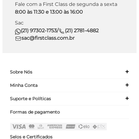
Fale com a First Class de segunda a sexta
8:00 às 11:30 e 13:00 às 16:00
Sac
(21) 97302-1753
/
(21) 2781-4882
sac@firstclass.com.br
+
Sobre Nós
+
Minha Conta
Quem Somos
Nossas Lojas
+
Suporte e Políticas
Meus Dados
Seja um Franqueado ›
Meus Pedidos
Formas de pagamento
Políticas
Login
Perguntas Frequentes
Fale Conosco
Selos e Certificados