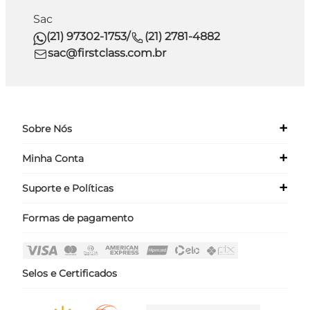
Sac
(21) 97302-1753
/
(21) 2781-4882
sac@firstclass.com.br
+
Sobre Nós
+
Minha Conta
Quem Somos
Nossas Lojas
+
Suporte e Políticas
Meus Dados
Seja um Franqueado ›
Meus Pedidos
Formas de pagamento
Políticas
Login
Perguntas Frequentes
Fale Conosco
Selos e Certificados