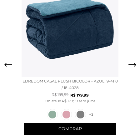
EDREDOM CASAL PLUSH BICOLOR - AZUL 19-4110
/ 18-4028
R$
199
,
99
R$
179
,
99
Em até
1
x
R$
179
,
99
sem juros
+
2
COMPRAR