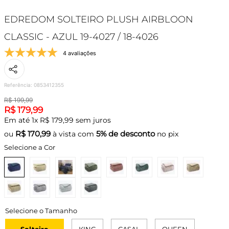
EDREDOM SOLTEIRO PLUSH AIRBLOON
CLASSIC - AZUL 19-4027 / 18-4026
4 avaliações
Referência
:
0853412355
R$
199
,
99
R$
179
,
99
Em até
1
x
R$
179
,
99
sem juros
R$
170,99
5% de desconto
ou
à vista com
no pix
Selecione a Cor
Solteiro
KING
CASAL
QUEEN