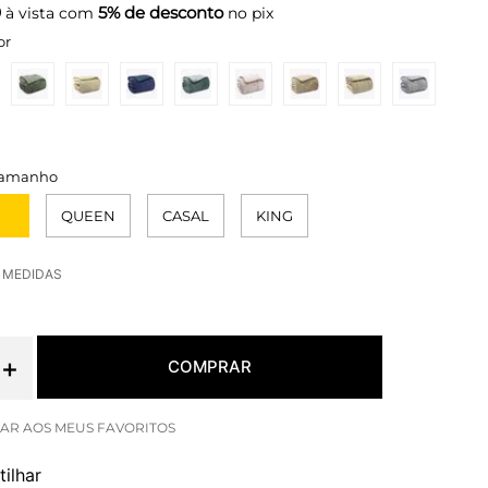
9
5% de desconto
à vista com
no pix
or
QUEEN
CASAL
KING
E MEDIDAS
＋
COMPRAR
ilhar