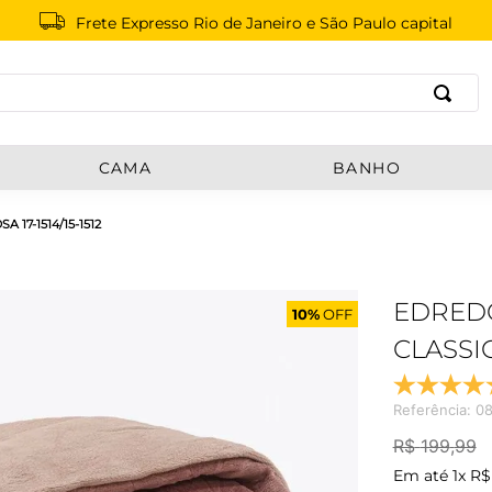
Frete Expresso Rio de Janeiro e São Paulo capital
B
CAMA
BANHO
17-1514/15-1512
EDREDO
10%
OFF
CLASSIC
Referência
:
0
R$
199
,
99
Em até
1
x
R$