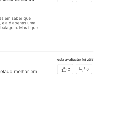
zes em saber que
, ela é apenas uma
embalagem. Mas fique
esta avaliação foi útil?
2
0
rcelado melhor em