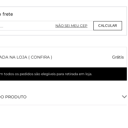
o frete
NÃO SEI MEU CEP
CALCULAR
ADA NA LOJA ( CONFIRA )
Grátis
 todos os pedidos são elegíveis para retirada em loja.
DO PRODUTO