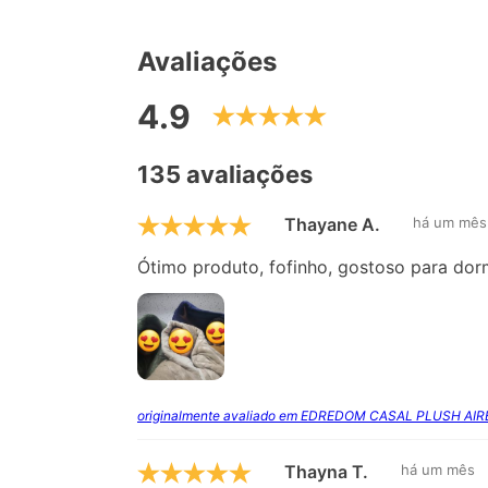
Avaliações
4.9
135 avaliações
Thayane A.
há um mês
Ótimo produto, fofinho, gostoso para dormi
originalmente avaliado em EDREDOM CASAL PLUSH AI
Thayna T.
há um mês