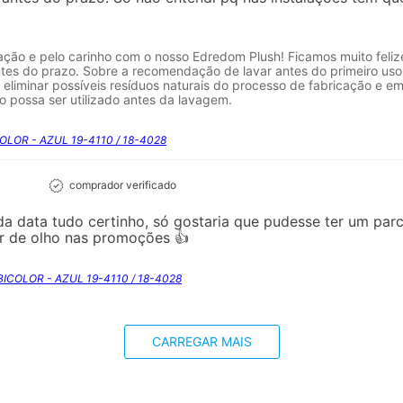
liação e pelo carinho com o nosso Edredom Plush! Ficamos muito feli
tes do prazo. Sobre a recomendação de lavar antes do primeiro uso
e eliminar possíveis resíduos naturais do processo de fabricação e 
ão possa ser utilizado antes da lavagem.
OLOR - AZUL 19-4110 / 18-4028
comprador verificado
da data tudo certinho, só gostaria que pudesse ter um pa
ar de olho nas promoções 👍
BICOLOR - AZUL 19-4110 / 18-4028
CARREGAR MAIS