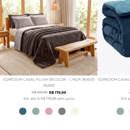
EDREDOM CASAL PLUSH BICOLOR - CINZA 180000
EDREDOM CASAL P
/163915
R$
199
,
99
R$
179
,
99
Em até
1
x
R$
179
,
99
sem juros
Em a