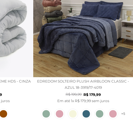
ME HDS - CINZA
EDREDOM SOLTEIRO PLUSH AIRBLOON CLASSIC -
AZUL 18-3919/17-4019
R$
199
,
99
9
R$
179
,
99
juros
Em até
1
x
R$
179
,
99
sem juros
+
5