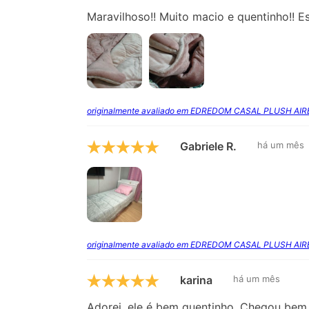
Maravilhoso!! Muito macio e quentinho!! E
originalmente avaliado em EDREDOM CASAL PLUSH AI
Gabriele R.
há um mês
originalmente avaliado em EDREDOM CASAL PLUSH AI
karina
há um mês
Adorei, ele é bem quentinho. Chegou bem 