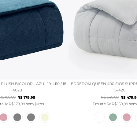
LUSH BICOLOR - AZUL 19-4110 / 18-
EDREDOM QUEEN 400 FIOS SUPRE
4028
13-4201
R$
199
,
99
R$
649
,
99
R$
179
,
99
R$
479
,
9
té
1
x
R$
179
,
99
sem juros
Em até
3
x
R$
159
,
99
sem 