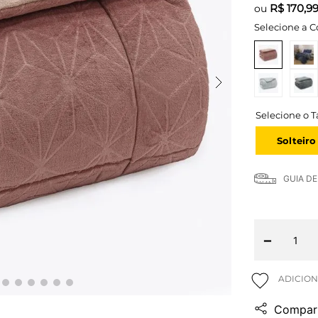
R$
170,9
ou
Selecione a C
Solteiro
GUIA D
－
Compart