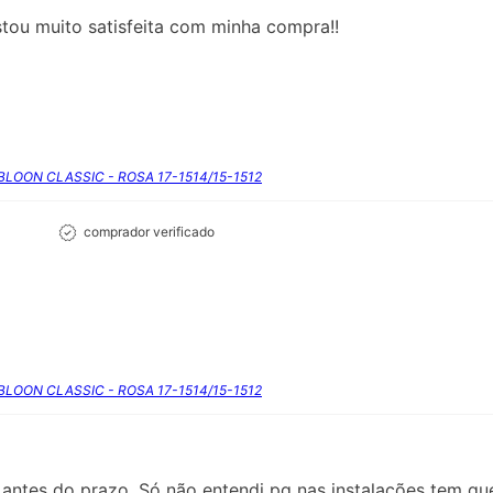
stou muito satisfeita com minha compra!!
RBLOON CLASSIC - ROSA 17-1514/15-1512
comprador verificado
RBLOON CLASSIC - ROSA 17-1514/15-1512
antes do prazo. Só não entendi pq nas instalações tem que