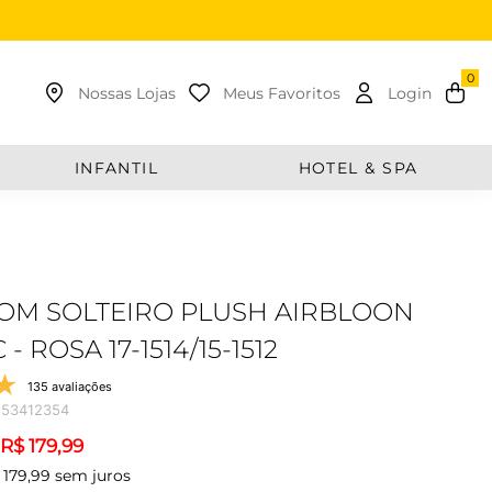
uscar
Nossas Lojas
Meus Favoritos
Login
INFANTIL
HOTEL & SPA
M SOLTEIRO PLUSH AIRBLOON
 - ROSA 17-1514/15-1512
135 avaliações
853412354
R$
179
,
99
179
,
99
sem juros