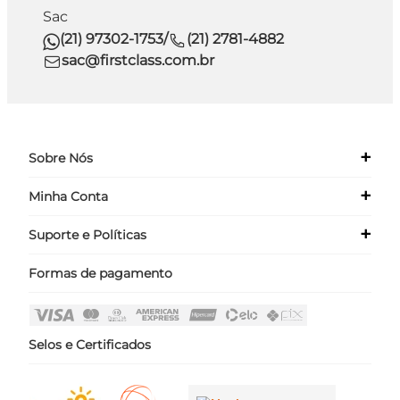
Sac
(21) 97302-1753
/
(21) 2781-4882
sac@firstclass.com.br
+
Sobre Nós
+
Minha Conta
Quem Somos
Nossas Lojas
+
Suporte e Políticas
Meus Dados
Seja um Franqueado ›
Meus Pedidos
Formas de pagamento
Políticas
Login
Perguntas Frequentes
Fale Conosco
Selos e Certificados