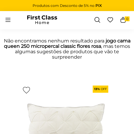
Produtos com Desconto de 5% no
PIX
0
Buscar
Não encontramos nenhum resultado para
jogo cama
queen 250 micropercal classic flores rosa
, mas temos
algumas sugestões de produtos que vão te
surpreender
13%
OFF