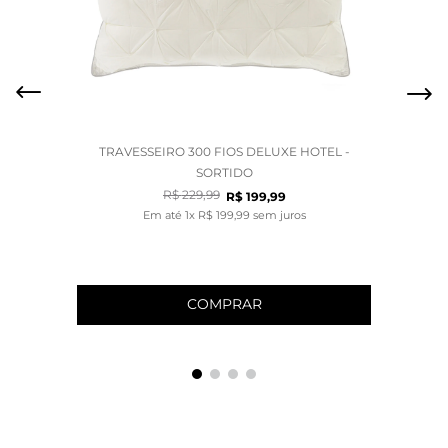
TRAVESSEIRO 300 FIOS DELUXE HOTEL -
SORTIDO
R$
229
,
99
R$
199
,
99
Em até
1
x
R$
199
,
99
sem juros
COMPRAR