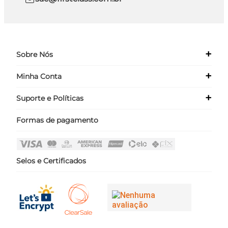
+
Sobre Nós
+
Minha Conta
Quem Somos
Nossas Lojas
+
Suporte e Políticas
Meus Dados
Seja um Franqueado ›
Meus Pedidos
Formas de pagamento
Políticas
Login
Perguntas Frequentes
Fale Conosco
Selos e Certificados