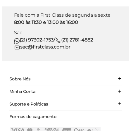
Fale com a First Class de segunda a sexta
8:00 às 11:30 e 13:00 às 16:00
Sac
(21) 97302-1753
/
(21) 2781-4882
sac@firstclass.com.br
+
Sobre Nós
+
Minha Conta
Quem Somos
Nossas Lojas
+
Suporte e Políticas
Meus Dados
Seja um Franqueado ›
Meus Pedidos
Formas de pagamento
Políticas
Login
Perguntas Frequentes