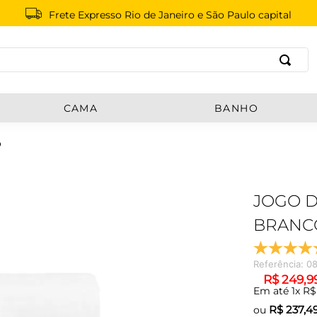
Frete Expresso Rio de Janeiro e São Paulo capital
B
CAMA
BANHO
O
JOGO D
BRANC
Referência
:
08
R$
249
,
9
Em até
1
x
R$
R$
237,4
ou