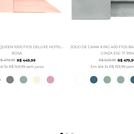
QUEEN 1000 FIOS DELUXE HOTEL -
JOGO DE CAMA KING 400 FIOS B
ROSA
CINZA ESC 17-3914
R$
479
,
99
R$
529
,
99
R$
449
,
99
R$
479
,
9
té
3
x
R$
149
,
99
sem juros
Em até
3
x
R$
159
,
99
sem 