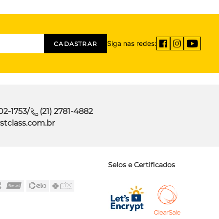
Siga nas redes:
CADASTRAR
302-1753
/
(21) 2781-4882
stclass.com.br
Selos e Certificados