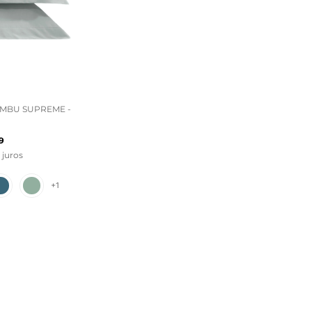
AMBU SUPREME -
9
juros
+
1