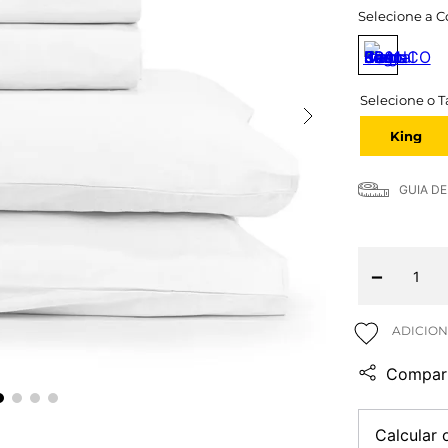
Selecione a C
King
GUIA D
－
Compart
Calcular 