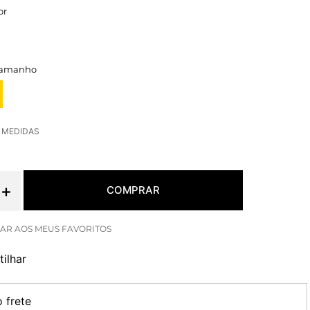
or
E MEDIDAS
＋
COMPRAR
ilhar
o frete