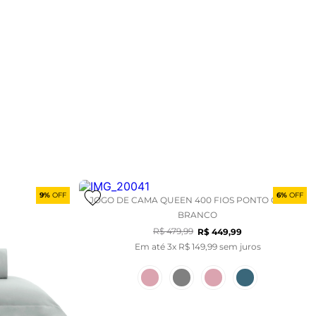
9%
OFF
6%
OFF
JOGO DE CAMA QUEEN 400 FIOS PONTO CHEIO -
BRANCO
R$
479
,
99
R$
449
,
99
Em até
3
x
R$
149
,
99
sem juros