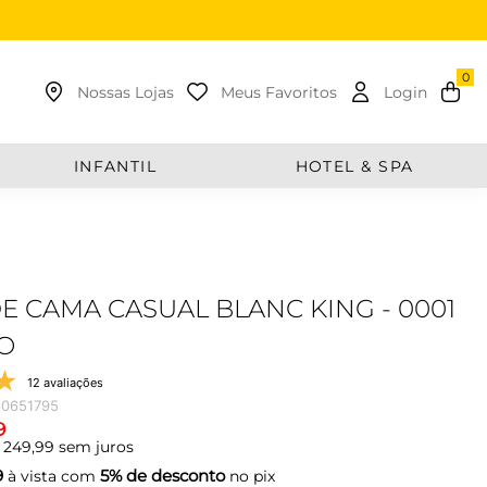
uscar
Nossas Lojas
Meus Favoritos
Login
INFANTIL
HOTEL & SPA
E CAMA CASUAL BLANC KING - 0001
O
12 avaliações
0651795
9
249
,
99
sem juros
9
5% de desconto
à vista com
no pix