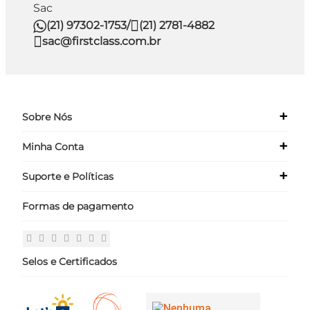
Sac
(21) 97302-1753
/
(21) 2781-4882
sac@firstclass.com.br
+
Sobre Nós
+
Minha Conta
Quem Somos
Nossas Lojas
+
Suporte e Políticas
Meus Dados
Seja um Franqueado ›
Meus Pedidos
Formas de pagamento
Políticas
Login
Perguntas Frequentes
Fale Conosco
Selos e Certificados