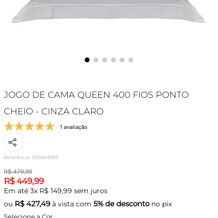
JOGO DE CAMA QUEEN 400 FIOS PONTO
CHEIO - CINZA CLARO
1 avaliação
Referência
:
085664985
R$
479
,
99
R$
449
,
99
Em até
3
x
R$
149
,
99
sem juros
R$
427,49
5% de desconto
ou
à vista com
no pix
Selecione a Cor