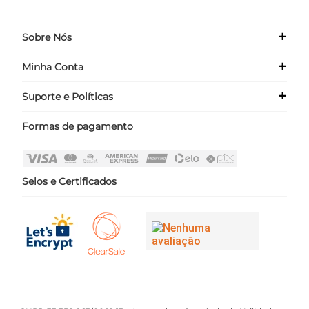
+
Sobre Nós
+
Minha Conta
Quem Somos
Nossas Lojas
+
Suporte e Políticas
Meus Dados
Seja um Franqueado ›
Meus Pedidos
Formas de pagamento
Políticas
Login
Perguntas Frequentes
Fale Conosco
Selos e Certificados