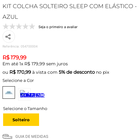
KIT COLCHA SOLTEIRO SLEEP COM ELÁSTICO -
AZUL
Seja o primeiro a avaliar
Referência
:
054700004
R$
179
,
99
Em até
1
x
R$
179
,
99
sem juros
R$
170,99
5% de desconto
ou
à vista com
no pix
Selecione a Cor
Solteiro
GUIA DE MEDIDAS