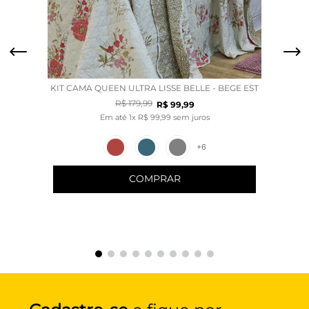
KIT CAMA QUEEN ULTRA LISSE BELLE - BEGE EST
R$
179
,
99
R$
99
,
99
Em até
1
x
R$
99
,
99
sem juros
+
6
COMPRAR