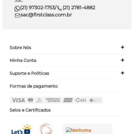
Sac
(21) 97302-1753
/
(21) 2781-4882
sac@firstclass.com.br
+
Sobre Nós
+
Minha Conta
Quem Somos
Nossas Lojas
+
Suporte e Políticas
Meus Dados
Seja um Franqueado ›
Meus Pedidos
Formas de pagamento
Políticas
Login
Perguntas Frequentes
Fale Conosco
Selos e Certificados