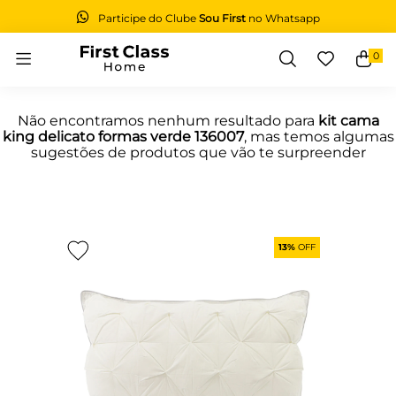
Participe do Clube
Sou First
no Whatsapp
0
Buscar
Não encontramos nenhum resultado para
kit cama
king delicato formas verde 136007
, mas temos algumas
sugestões de produtos que vão te surpreender
13%
OFF