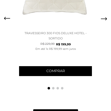
TRAVESSEIRO 300 FIOS DELUXE HOTEL -
SORTIDO
R$
229
,
99
R$
199
,
99
Em até
1
x
R$
199
,
99
sem juros
COMPRAR