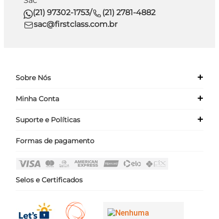
Sac
(21) 97302-1753
/
(21) 2781-4882
sac@firstclass.com.br
+
Sobre Nós
+
Minha Conta
Quem Somos
Nossas Lojas
+
Suporte e Políticas
Meus Dados
Seja um Franqueado ›
Meus Pedidos
Formas de pagamento
Políticas
Login
Perguntas Frequentes
Fale Conosco
Selos e Certificados