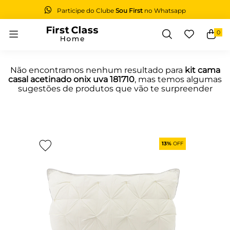
Participe do Clube
Sou First
no Whatsapp
0
Buscar
Não encontramos nenhum resultado para
kit cama
casal acetinado onix uva 181710
, mas temos algumas
sugestões de produtos que vão te surpreender
13%
OFF