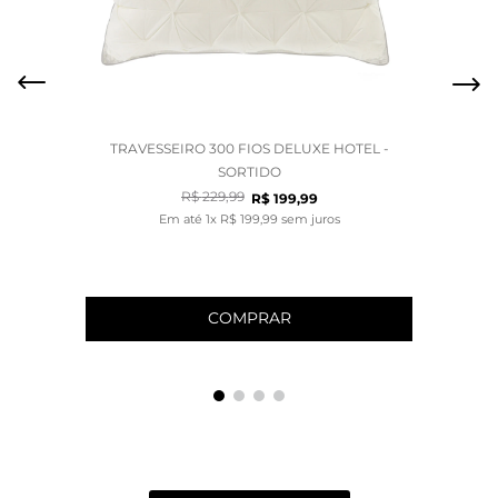
TRAVESSEIRO 300 FIOS DELUXE HOTEL -
SORTIDO
R$
229
,
99
R$
199
,
99
Em até
1
x
R$
199
,
99
sem juros
COMPRAR