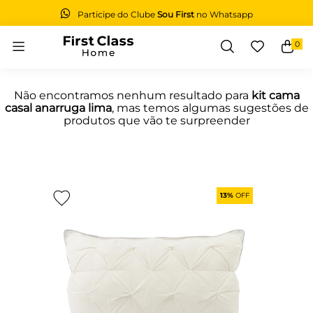
Participe do Clube
Sou First
no Whatsapp
0
Buscar
Não encontramos nenhum resultado para
kit cama
casal anarruga lima
, mas temos algumas sugestões de
produtos que vão te surpreender
13%
OFF