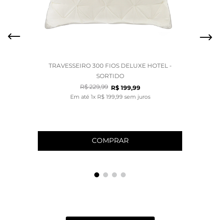
TRAVESSEIRO 300 FIOS DELUXE HOTEL -
SORTIDO
R$
229
,
99
R$
199
,
99
Em até
1
x
R$
199
,
99
sem juros
COMPRAR