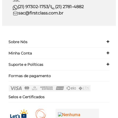
Sac
(21) 97302-1753
/
(21) 2781-4882
sac@firstclass.com.br
+
Sobre Nós
+
Minha Conta
Quem Somos
Nossas Lojas
+
Suporte e Políticas
Meus Dados
Seja um Franqueado ›
Meus Pedidos
Formas de pagamento
Políticas
Login
Perguntas Frequentes
Fale Conosco
Selos e Certificados