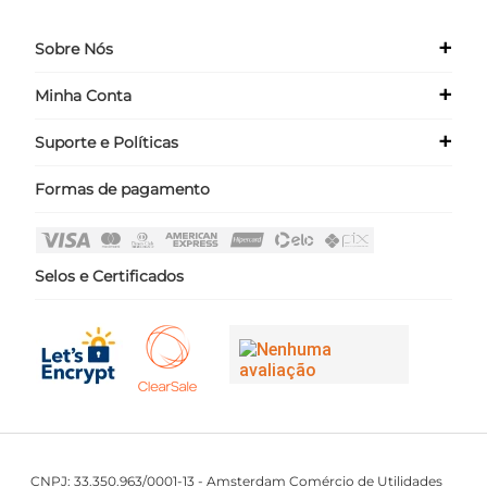
+
Sobre Nós
+
Minha Conta
Quem Somos
Nossas Lojas
+
Suporte e Políticas
Meus Dados
Seja um Franqueado ›
Meus Pedidos
Formas de pagamento
Políticas
Login
Perguntas Frequentes
Fale Conosco
Selos e Certificados
CNPJ: 33.350.963/0001-13 - Amsterdam Comércio de Utilidades