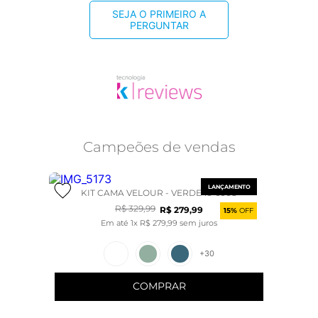
SEJA O PRIMEIRO A
PERGUNTAR
Campeões de vendas
LANÇAMENTO
KIT CAMA VELOUR - VERDE 16-6008
R$
329
,
99
R$
279
,
99
15%
OFF
Em até
1
x
R$
279
,
99
sem juros
+
30
COMPRAR