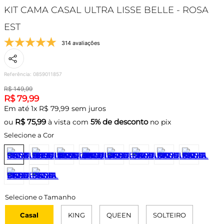
KIT CAMA CASAL ULTRA LISSE BELLE - ROSA
EST
314 avaliações
Referência
:
0859011857
R$
149
,
99
R$
79
,
99
Em até
1
x
R$
79
,
99
sem juros
R$
75,99
5% de desconto
ou
à vista com
no pix
Selecione a Cor
Casal
KING
QUEEN
SOLTEIRO