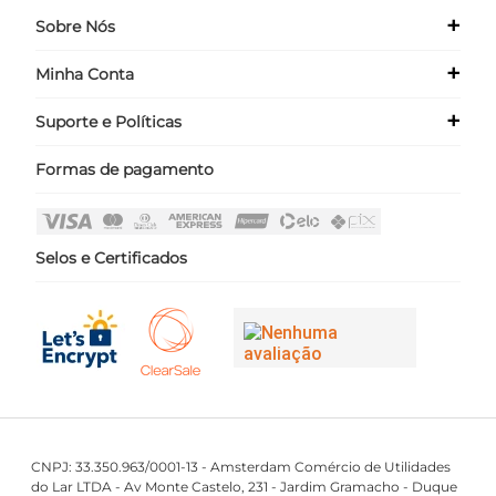
+
Sobre Nós
+
Minha Conta
Quem Somos
Nossas Lojas
+
Suporte e Políticas
Meus Dados
Seja um Franqueado ›
Meus Pedidos
Formas de pagamento
Políticas
Login
Perguntas Frequentes
Fale Conosco
Selos e Certificados
CNPJ: 33.350.963/0001-13 - Amsterdam Comércio de Utilidades
do Lar LTDA - Av Monte Castelo, 231 - Jardim Gramacho - Duque