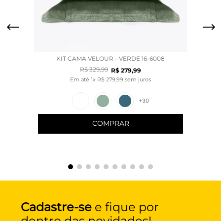
KIT CAMA VELOUR - VERDE 16-6008
R$
329
,
99
R$
279
,
99
Em até
1
x
R$
279
,
99
sem juros
+
30
COMPRAR
Cadastre-se
e fique por
dentro das novidades!