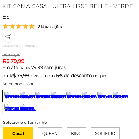
KIT CAMA CASAL ULTRA LISSE BELLE - VERDE
EST
314 avaliações
Referência
:
0859011856
R$
149
,
99
R$
79
,
99
Em até
1
x
R$
79
,
99
sem juros
R$
75,99
5% de desconto
ou
à vista com
no pix
Selecione a Cor
Casal
QUEEN
KING
SOLTEIRO