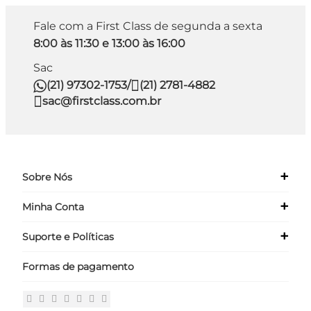
Fale com a First Class de segunda a sexta
8:00 às 11:30 e 13:00 às 16:00
Sac
(21) 97302-1753
/
(21) 2781-4882
sac@firstclass.com.br
+
Sobre Nós
+
Minha Conta
Quem Somos
Nossas Lojas
+
Suporte e Políticas
Meus Dados
Seja um Franqueado ›
Meus Pedidos
Formas de pagamento
Políticas
Login
Perguntas Frequentes
Fale Conosco