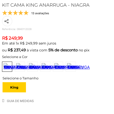
KIT CAMA KING ANARRUGA - NIAGRA
13 avaliações
Referência
:
0840112028
R$
249
,
99
Em até
1
x
R$
249
,
99
sem juros
R$
237,49
5% de desconto
ou
à vista com
no pix
Selecione a Cor
King
GUIA DE MEDIDAS