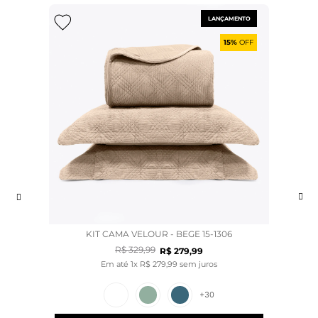
LANÇAMENTO
15%
OFF
KIT CAMA VELOUR - BEGE 15-1306
R$
329
,
99
R$
279
,
99
Em até
1
x
R$
279
,
99
sem juros
+
30