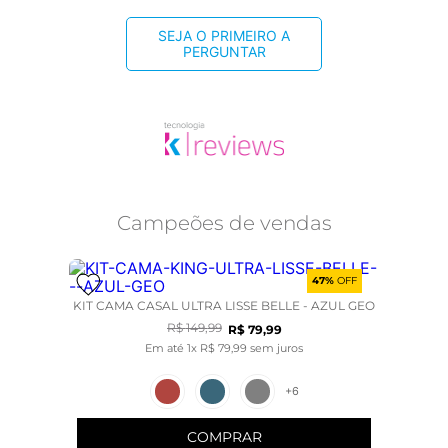
SEJA O PRIMEIRO A
PERGUNTAR
Campeões de vendas
47%
OFF
KIT CAMA CASAL ULTRA LISSE BELLE - AZUL GEO
R$
149
,
99
R$
79
,
99
Em até
1
x
R$
79
,
99
sem juros
+
6
COMPRAR