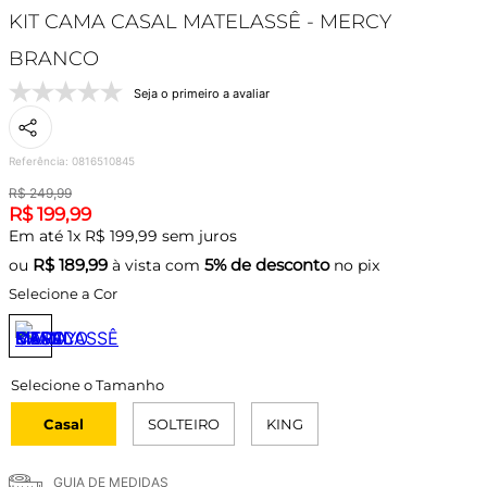
KIT CAMA CASAL MATELASSÊ - MERCY
BRANCO
Seja o primeiro a avaliar
Referência
:
0816510845
R$
249
,
99
R$
199
,
99
Em até
1
x
R$
199
,
99
sem juros
R$
189,99
5% de desconto
ou
à vista com
no pix
Selecione a Cor
Casal
SOLTEIRO
KING
GUIA DE MEDIDAS