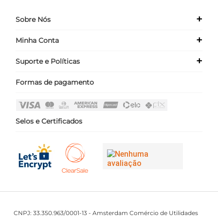
+
Sobre Nós
+
Minha Conta
Quem Somos
Nossas Lojas
+
Suporte e Políticas
Meus Dados
Seja um Franqueado ›
Meus Pedidos
Formas de pagamento
Políticas
Login
Perguntas Frequentes
Fale Conosco
Selos e Certificados
CNPJ: 33.350.963/0001-13 - Amsterdam Comércio de Utilidades