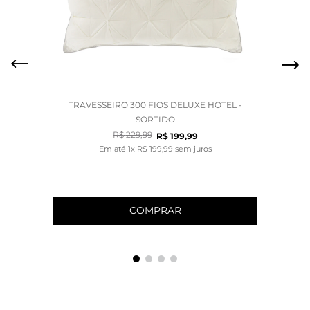
TRAVESSEIRO 300 FIOS DELUXE HOTEL -
SORTIDO
R$
229
,
99
R$
199
,
99
Em até
1
x
R$
199
,
99
sem juros
COMPRAR