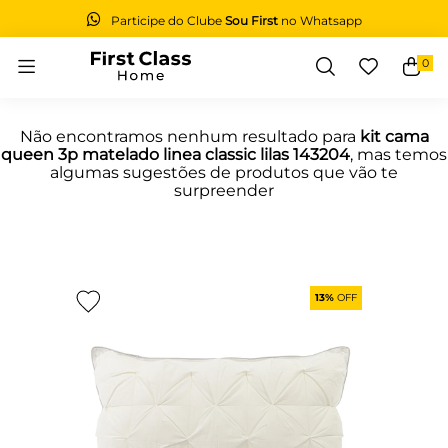
Participe do Clube
Sou First
no Whatsapp
0
Buscar
Não encontramos nenhum resultado para
kit cama
queen 3p matelado linea classic lilas 143204
, mas temos
algumas sugestões de produtos que vão te
surpreender
13%
OFF