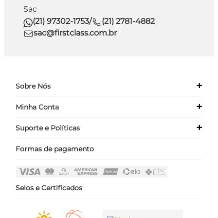
Sac
(21) 97302-1753
/
(21) 2781-4882
sac@firstclass.com.br
+
Sobre Nós
+
Minha Conta
Quem Somos
Nossas Lojas
+
Suporte e Políticas
Meus Dados
Seja um Franqueado ›
Meus Pedidos
Formas de pagamento
Políticas
Login
Perguntas Frequentes
Fale Conosco
Selos e Certificados