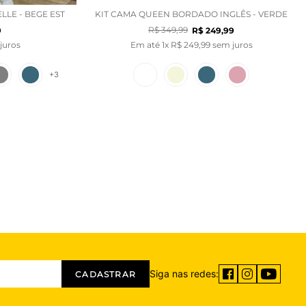
LLE - BEGE EST
KIT CAMA QUEEN BORDADO INGLÊS - VERDE
R$
349
,
99
9
R$
249
,
99
juros
Em até
1
x
R$
249
,
99
sem juros
+
3
Siga nas redes:
CADASTRAR