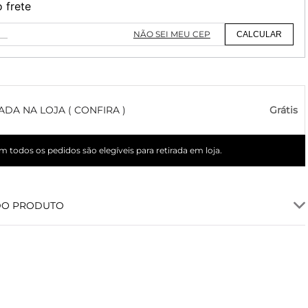
o frete
NÃO SEI MEU CEP
CALCULAR
ADA NA LOJA ( CONFIRA )
Grátis
 todos os pedidos são elegíveis para retirada em loja.
DO PRODUTO