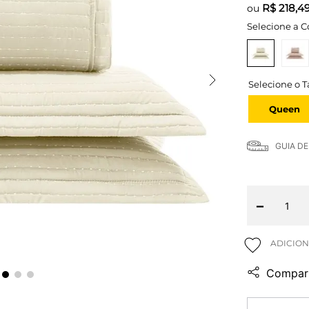
R$
218,4
ou
Selecione a C
Queen
GUIA D
－
Compart