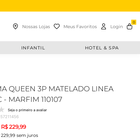
uscar
Nossas Lojas
Meus Favoritos
Login
INFANTIL
HOTEL & SPA
MA QUEEN 3P MATELADO LINEA
 - MARFIM 110107
Seja o primeiro a avaliar
57211456
R$
229
,
99
229
,
99
sem juros