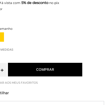
9
5% de desconto
à vista com
no pix
or
E MEDIDAS
＋
COMPRAR
ilhar