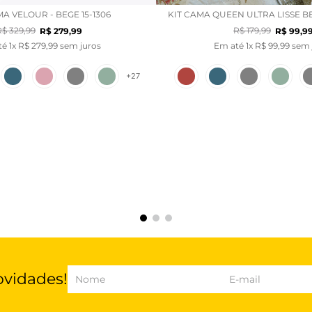
MA VELOUR - BEGE 15-1306
KIT CAMA QUEEN ULTRA LISSE BE
R$
329
,
99
R$
179
,
99
R$
279
,
99
R$
99
,
9
té
1
x
R$
279
,
99
sem juros
Em até
1
x
R$
99
,
99
sem 
+
27
ovidades!