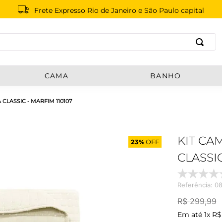
Frete Expresso Rio de Janeiro e São Paulo capital
B
CAMA
BANHO
CLASSIC - MARFIM 110107
KIT CA
23%
OFF
CLASSIC
Referência
:
08
R$
299
,
99
Em até
1
x
R$