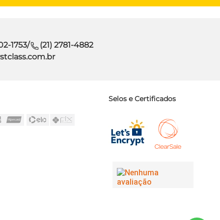
302-1753
/
(21) 2781-4882
stclass.com.br
Selos e Certificados