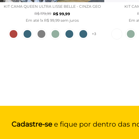
KIT CAMA QUEEN ULTRA LISSE BELLE - CINZA GEO
KIT CA
R$
179
,
99
R$
99
,
99
Em até
1
x
R$
99
,
99
sem juros
Em a
+
3
Cadastre-se
e fique por dentro das n