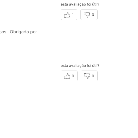
esta avaliação foi útil?
1
0
os . Obrigada por
esta avaliação foi útil?
0
0