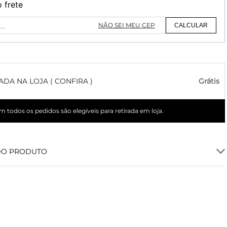
o frete
NÃO SEI MEU CEP
CALCULAR
ADA NA LOJA ( CONFIRA )
Grátis
 todos os pedidos são elegíveis para retirada em loja.
DO PRODUTO