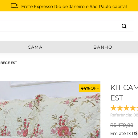
Frete Expresso Rio de Janeiro e São Paulo capital
B
CAMA
BANHO
 BEGE EST
KIT CA
44%
OFF
EST
Referência
:
08
R$
179
,
99
Em até
1
x
R$