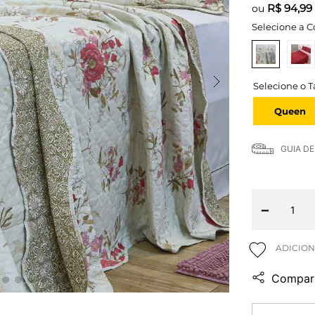
R$
94,99
ou
Selecione a C
Queen
GUIA D
－
Compart