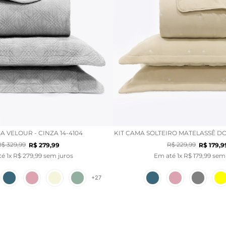
A VELOUR - CINZA 14-4104
KIT CAMA SOLTEIRO MATELASSÊ DOT
R$
329
,
99
R$
229
,
99
R$
279
,
99
R$
179
,
9
té
1
x
R$
279
,
99
sem juros
Em até
1
x
R$
179
,
99
sem 
+
27