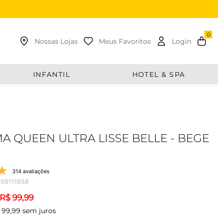
uscar
Nossas Lojas
Meus Favoritos
Login
INFANTIL
HOTEL & SPA
MA QUEEN ULTRA LISSE BELLE - BEGE
314 avaliações
59111858
R$
99
,
99
99
,
99
sem juros