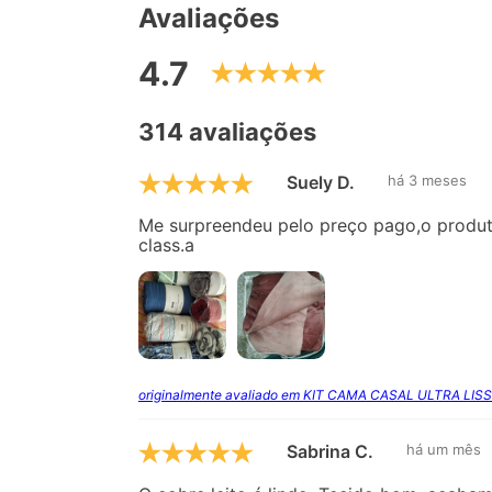
Avaliações
4.7
314 avaliações
Suely D.
há 3 meses
Me surpreendeu pelo preço pago,o produto
class.a
originalmente avaliado em KIT CAMA CASAL ULTRA LISS
Sabrina C.
há um mês