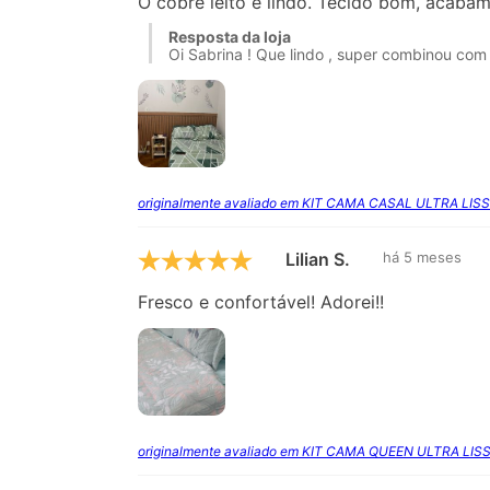
O cobre leito é lindo. Tecido bom, acabam
Resposta da loja
Oi Sabrina ! Que lindo , super combinou com 
originalmente avaliado em KIT CAMA CASAL ULTRA LIS
Lilian S.
há 5 meses
Fresco e confortável! Adorei!!
originalmente avaliado em KIT CAMA QUEEN ULTRA LIS