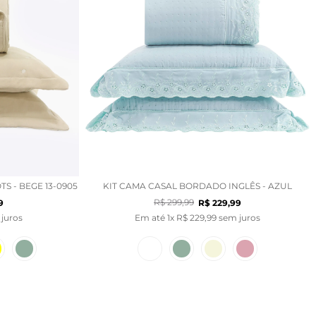
S - BEGE 13-0905
KIT CAMA CASAL BORDADO INGLÊS - AZUL
R$
299
,
99
9
R$
229
,
99
juros
Em até
1
x
R$
229
,
99
sem juros