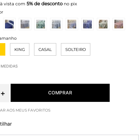
5% de desconto
à vista com
no pix
or
KING
CASAL
SOLTEIRO
E MEDIDAS
＋
COMPRAR
ilhar