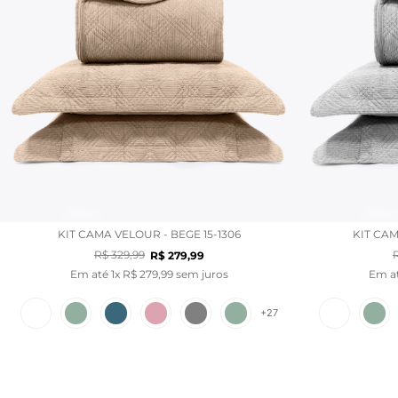
KIT CAMA VELOUR - BEGE 15-1306
KIT CAM
R$
329
,
99
R$
279
,
99
Em até
1
x
R$
279
,
99
sem juros
Em a
+
27