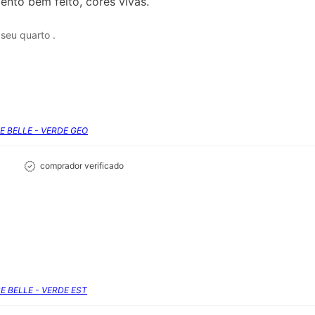
ento bem feito, cores vivas.
seu quarto .
SE BELLE - VERDE GEO
comprador verificado
SE BELLE - VERDE EST