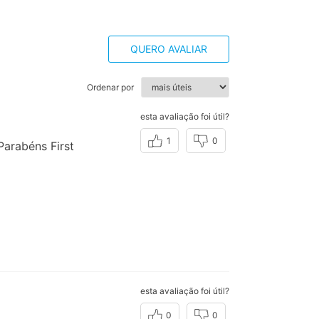
QUERO AVALIAR
Ordenar por
esta avaliação foi útil?
1
0
Parabéns First
esta avaliação foi útil?
0
0