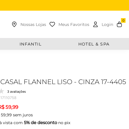
uscar
Nossas Lojas
Meus Favoritos
Login
INFANTIL
HOTEL & SPA
CASAL FLANNEL LISO - CINZA 17-4405
3 avaliações
17110758
R$
59
,
99
59
,
99
sem juros
5% de desconto
à vista com
no pix