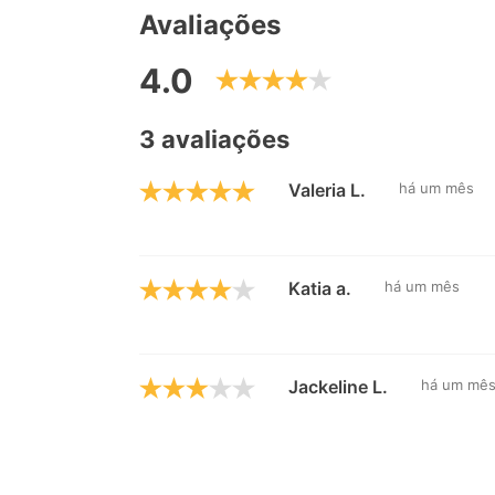
Avaliações
4.0
3 avaliações
Valeria L.
há um mês
Katia a.
há um mês
Jackeline L.
há um mê