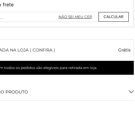
o frete
NÃO SEI MEU CEP
CALCULAR
ADA NA LOJA ( CONFIRA )
Grátis
 todos os pedidos são elegíveis para retirada em loja.
DO PRODUTO