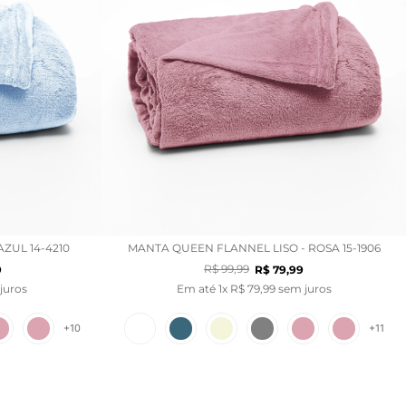
ZUL 14-4210
MANTA QUEEN FLANNEL LISO - ROSA 15-1906
R$
99
,
99
9
R$
79
,
99
juros
Em até
1
x
R$
79
,
99
sem juros
+
10
+
11