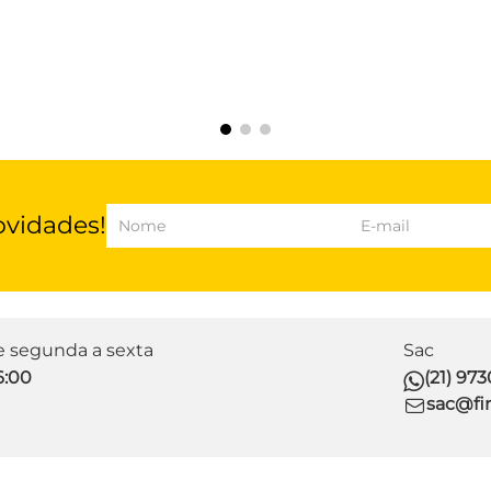
ovidades!
de segunda a sexta
Sac
6:00
(21) 97
sac@fir