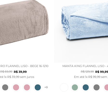
RO FLANNEL LISO - BEGE 16-1210
MANTA KING FLANNEL LISO - A
R$
59
,
99
R$
129
,
99
R$
39
,
99
R$
99
,
9
até
1
x
R$
39
,
99
sem juros
Em até
1
x
R$
99
,
99
sem 
+
9