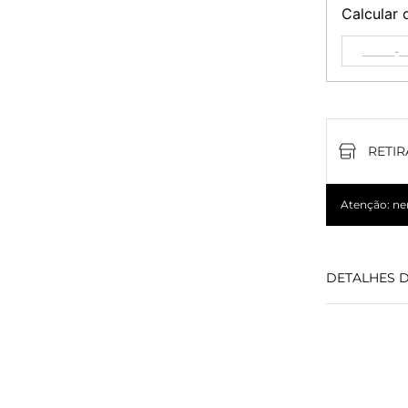
Calcular 
RETIR
Atenção: nem
DETALHES 