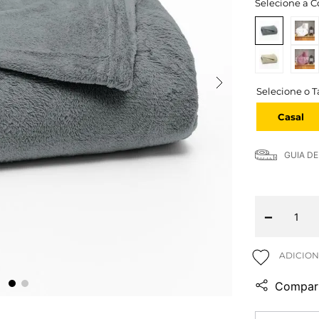
Selecione a C
Casal
GUIA D
－
Compart