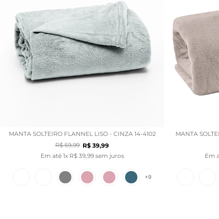
MANTA SOLTEIRO FLANNEL LISO - CINZA 14-4102
MANTA SOLTEI
R$
59
,
99
R$
39
,
99
Em até
1
x
R$
39
,
99
sem juros
Em 
+
9