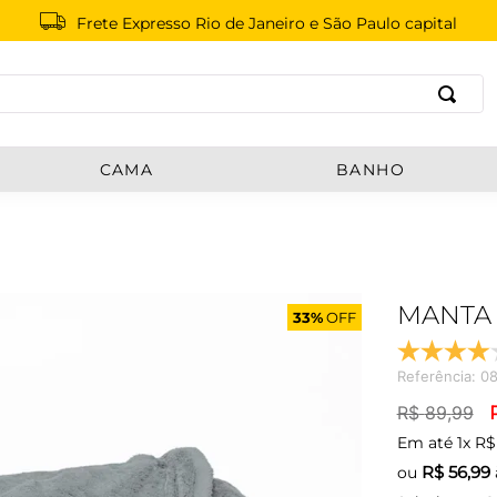
Frete Expresso Rio de Janeiro e São Paulo capital
B
CAMA
BANHO
MANTA 
33%
OFF
Referência
:
08
R$
89
,
99
Em até
1
x
R$
R$
56,99
ou