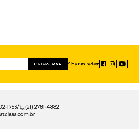
Siga nas redes:
CADASTRAR
302-1753
/
(21) 2781-4882
stclass.com.br