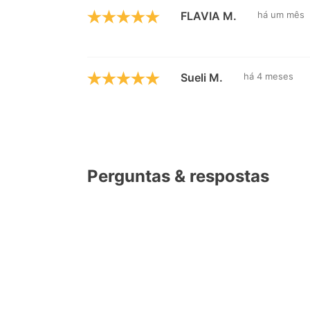
FLAVIA M.
há um mês
Sueli M.
há 4 meses
Perguntas & respostas