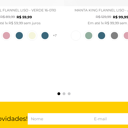
FLANNEL LISO - VERDE 16-0110
MANTA KING FLANNEL LISO - A
R$
89
,
99
R$
129
,
99
R$
59
,
99
R$
99
,
9
até
1
x
R$
59
,
99
sem juros
Em até
1
x
R$
99
,
99
sem 
+
7
ovidades!