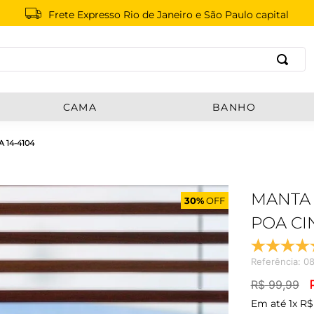
Frete Expresso Rio de Janeiro e São Paulo capital
B
CAMA
BANHO
 14-4104
MANTA 
30%
OFF
POA CI
Referência
:
08
R$
99
,
99
Em até
1
x
R$