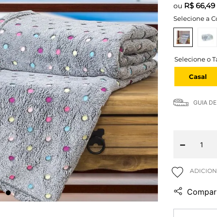
R$
66,49
ou
Selecione a C
Casal
GUIA D
－
Compart