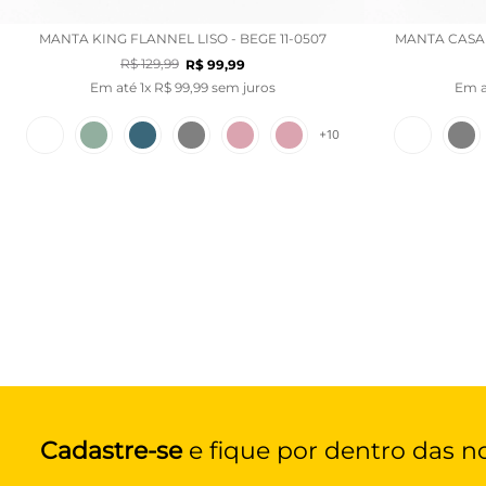
MANTA KING FLANNEL LISO - BEGE 11-0507
MANTA CASAL 
R$
129
,
99
R$
99
,
99
Em até
1
x
R$
99
,
99
sem juros
Em 
+
10
Cadastre-se
e fique por dentro das n