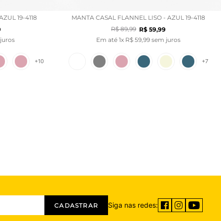
ZUL 19-4118
MANTA CASAL FLANNEL LISO - AZUL 19-4118
R$
89
,
99
9
R$
59
,
99
juros
Em até
1
x
R$
59
,
99
sem juros
+
10
+
7
Siga nas redes:
CADASTRAR