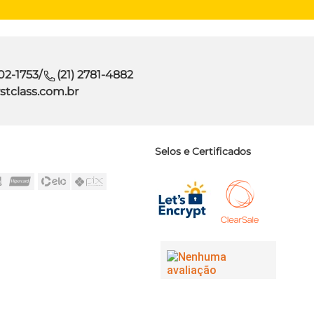
302-1753
/
(21) 2781-4882
stclass.com.br
Selos e Certificados