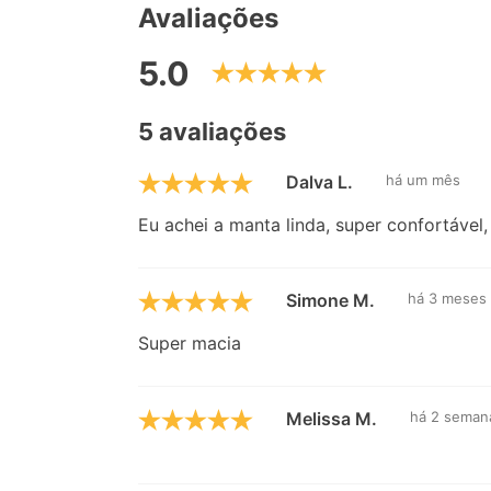
Avaliações
5.0
5 avaliações
Dalva L.
há um mês
Eu achei a manta linda, super confortável
Simone M.
há 3 meses
Super macia
Melissa M.
há 2 seman