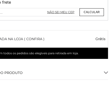
o frete
NÃO SEI MEU CEP
CALCULAR
ADA NA LOJA ( CONFIRA )
Grátis
 todos os pedidos são elegíveis para retirada em loja.
DO PRODUTO