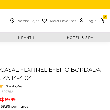
uscar
Nossas Lojas
Meus Favoritos
Login
INFANTIL
HOTEL & SPA
CASAL FLANNEL EFEITO BORDADA -
NZA 14-4104
5 avaliações
1697762
R$
69
,
99
69
,
99
sem juros