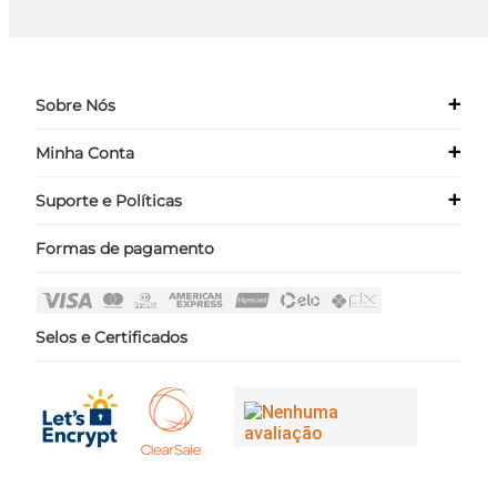
+
Sobre Nós
+
Minha Conta
Quem Somos
Nossas Lojas
+
Suporte e Políticas
Meus Dados
Seja um Franqueado ›
Meus Pedidos
Formas de pagamento
Políticas
Login
Perguntas Frequentes
Fale Conosco
Selos e Certificados