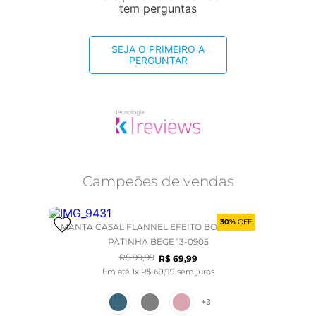
tem perguntas
SEJA O PRIMEIRO A
PERGUNTAR
Campeões de vendas
30%
OFF
MANTA CASAL FLANNEL EFEITO BORDADA -
PATINHA BEGE 13-0905
R$
99
,
99
R$
69
,
99
Em até
1
x
R$
69
,
99
sem juros
+
3