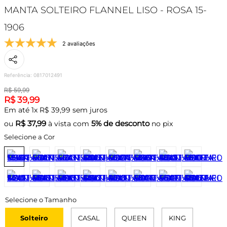
MANTA SOLTEIRO FLANNEL LISO - ROSA 15-
1906
2 avaliações
Referência
:
0817012491
R$
59
,
99
R$
39
,
99
Em até
1
x
R$
39
,
99
sem juros
R$
37,99
5% de desconto
ou
à vista com
no pix
Selecione a Cor
Solteiro
CASAL
QUEEN
KING