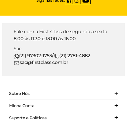
Siga nas redes:
Fale com a First Class de segunda a sexta
8:00 às 11:30 e 13:00 às 16:00
Sac
(21) 97302-1753
/
(21) 2781-4882
sac@firstclass.com.br
+
Sobre Nós
+
Minha Conta
Quem Somos
Nossas Lojas
+
Suporte e Políticas
Meus Dados
Seja um Franqueado ›
Meus Pedidos