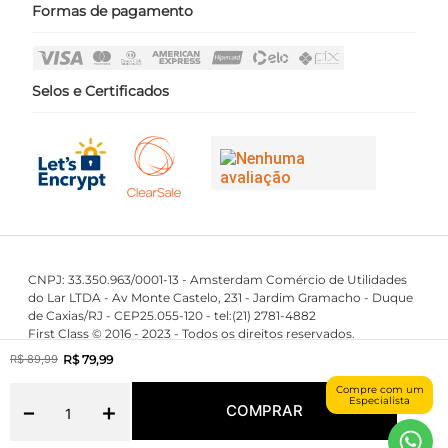
Formas de pagamento
Políticas
Login
Perguntas Frequentes
Fale Conosco
Selos e Certificados
CNPJ: 33.350.963/0001-13 - Amsterdam Comércio de Utilidades
do Lar LTDA - Av Monte Castelo, 231 - Jardim Gramacho - Duque
de Caxias/RJ - CEP25.055-120 - tel:(21) 2781-4882
First Class © 2016 - 2023 - Todos os direitos reservados.
R$
79
,
99
R$
89
,
99
Compre com um
Maintained by
Especialista
Powered by
－
＋
COMPRAR