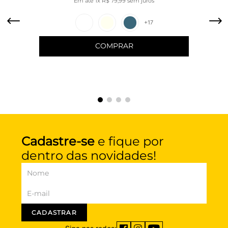
Em até
1
x
R$
79
,
99
sem juros
+
17
COMPRAR
Cadastre-se
e fique por
dentro das novidades!
CADASTRAR