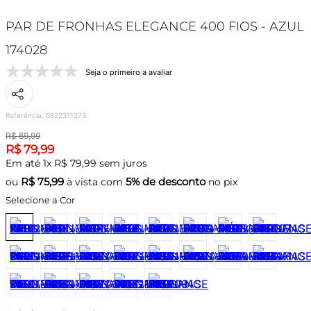
PAR DE FRONHAS ELEGANCE 400 FIOS - AZUL
174028
Seja o primeiro a avaliar
Referência
:
0822311273
R$
89
,
99
R$
79
,
99
Em até
1
x
R$
79
,
99
sem juros
R$
75,99
5% de desconto
ou
à vista com
no pix
Selecione a Cor