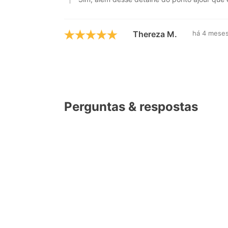
Thereza M.
há 4 mese
Perguntas & respostas