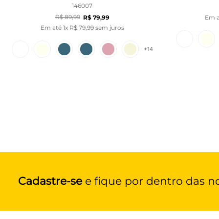
146007
R$
89
,
99
R$
79
,
99
Em 
Em até
1
x
R$
79
,
99
sem juros
+
14
Cadastre-se
e fique por dentro das n