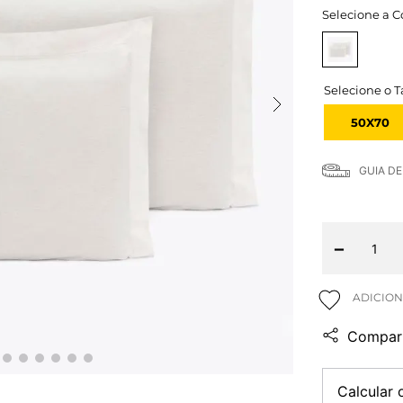
Selecione a C
50X70
GUIA D
－
Compart
Calcular 