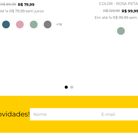
COLOR - ROSA PET
R$
89
,
99
R$
79
,
99
R$
129
,
99
até
1
x
R$
79
,
99
sem juros
R$
99
,
9
Em até
1
x
R$
99
,
99
sem 
+
14
ovidades!