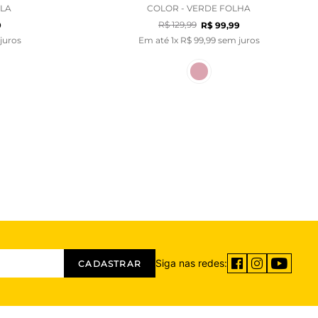
ALA
COLOR - VERDE FOLHA
R$
129
,
99
9
R$
99
,
99
juros
Em até
1
x
R$
99
,
99
sem juros
Siga nas redes:
CADASTRAR