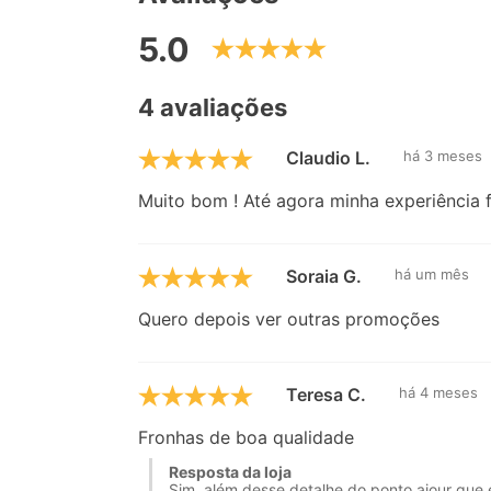
5.0
4 avaliações
Claudio L.
há 3 meses
Muito bom ! Até agora minha experiência f
Soraia G.
há um mês
Quero depois ver outras promoções
Teresa C.
há 4 meses
Fronhas de boa qualidade
Resposta da loja
Sim, além desse detalhe do ponto ajour que 