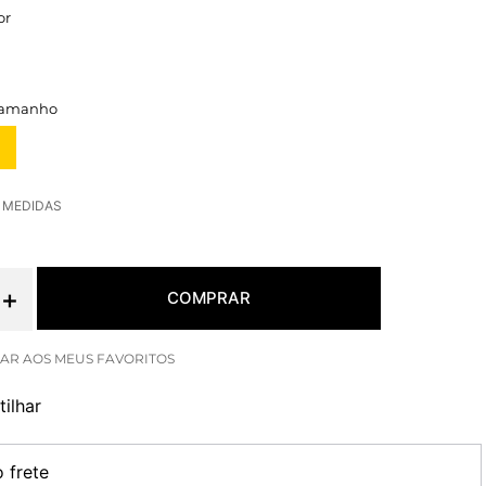
or
E MEDIDAS
＋
COMPRAR
ilhar
o frete