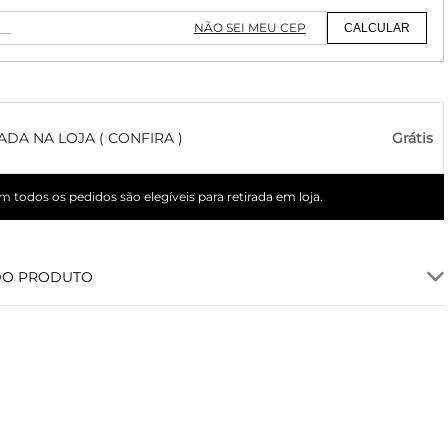
NÃO SEI MEU CEP
CALCULAR
ADA NA LOJA ( CONFIRA )
Grátis
 todos os pedidos são elegíveis para retirada em loja.
DO PRODUTO