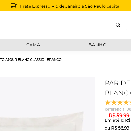
Frete Expresso Rio de Janeiro e São Paulo capital
B
CAMA
BANHO
NTO AJOUR BLANC CLASSIC - BRANCO
PAR DE
BLANC 
Referência
:
0
R$
59
,
99
Em até
1
x
R$
R$
56,99
ou