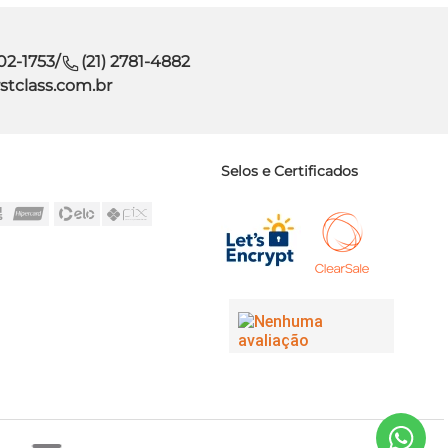
302-1753
/
(21) 2781-4882
stclass.com.br
Selos e Certificados