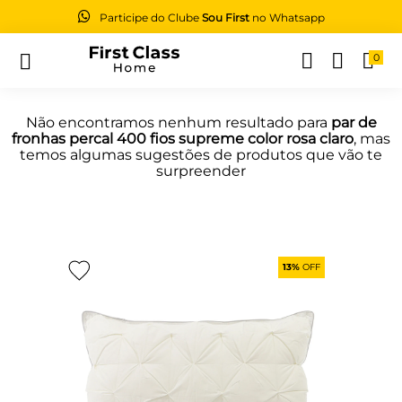
Participe do Clube
Sou First
no Whatsapp
0
Buscar
Não encontramos nenhum resultado para
par de
fronhas percal 400 fios supreme color rosa claro
, mas
temos algumas sugestões de produtos que vão te
surpreender
13%
OFF