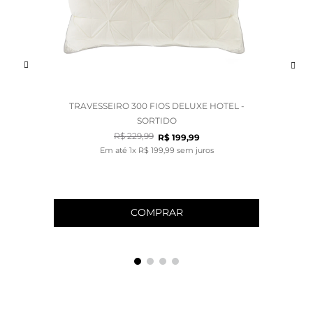
TRAVESSEIRO 300 FIOS DELUXE HOTEL -
SORTIDO
R$
229
,
99
R$
199
,
99
Em até
1
x
R$
199
,
99
sem juros
COMPRAR