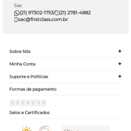
Sac
(21) 97302-1753
/
(21) 2781-4882
sac@firstclass.com.br
+
Sobre Nós
+
Minha Conta
Quem Somos
Nossas Lojas
+
Suporte e Políticas
Meus Dados
Seja um Franqueado ›
Meus Pedidos
Formas de pagamento
Políticas
Login
Perguntas Frequentes
Fale Conosco
Selos e Certificados