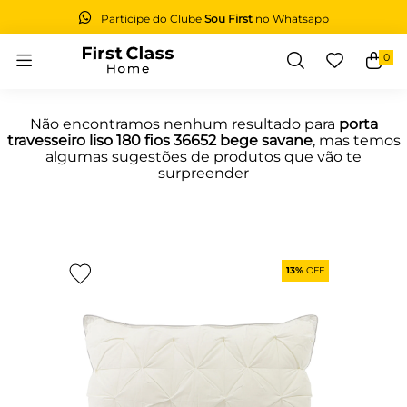
Participe do Clube
Sou First
no Whatsapp
0
Buscar
Não encontramos nenhum resultado para
porta
travesseiro liso 180 fios 36652 bege savane
, mas temos
algumas sugestões de produtos que vão te
surpreender
13%
OFF