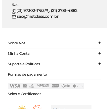
Sac
(21) 97302-1753
/
(21) 2781-4882
sac@firstclass.com.br
+
Sobre Nós
+
Minha Conta
Quem Somos
Nossas Lojas
+
Suporte e Políticas
Meus Dados
Seja um Franqueado ›
Meus Pedidos
Formas de pagamento
Políticas
Login
Perguntas Frequentes
Fale Conosco
Selos e Certificados