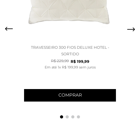
TRAVESSEIRO 300 FIOS DELUXE HOTEL -
SORTIDO
R$
229
,
99
R$
199
,
99
Em até
1
x
R$
199
,
99
sem juros
COMPRAR