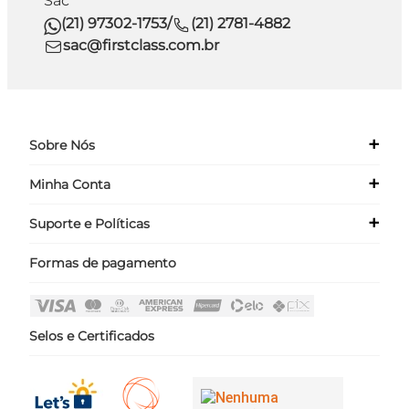
Sac
(21) 97302-1753
/
(21) 2781-4882
sac@firstclass.com.br
+
Sobre Nós
+
Minha Conta
Quem Somos
Nossas Lojas
+
Suporte e Políticas
Meus Dados
Seja um Franqueado ›
Meus Pedidos
Formas de pagamento
Políticas
Login
Perguntas Frequentes
Fale Conosco
Selos e Certificados