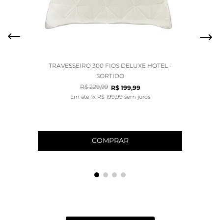
TRAVESSEIRO 300 FIOS DELUXE HOTEL -
SORTIDO
R$
229
,
99
R$
199
,
99
Em até
1
x
R$
199
,
99
sem juros
COMPRAR