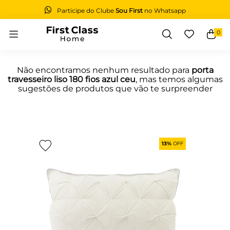
Participe do Clube
Sou First
no Whatsapp
0
Buscar
Não encontramos nenhum resultado para
porta
travesseiro liso 180 fios azul ceu
, mas temos algumas
sugestões de produtos que vão te surpreender
13%
OFF