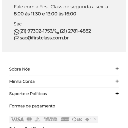
Fale com a First Class de segunda a sexta
8:00 às 11:30 e 13:00 às 16:00
Sac
(21) 97302-1753
/
(21) 2781-4882
sac@firstclass.com.br
+
Sobre Nós
+
Minha Conta
Quem Somos
Nossas Lojas
+
Suporte e Políticas
Meus Dados
Seja um Franqueado ›
Meus Pedidos
Formas de pagamento
Políticas
Login
Perguntas Frequentes
Fale Conosco