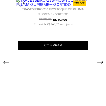
17%
OFF
TRAVESSEIRO 233 FIOS TOQUE DE PLUMA
SUPREME - SORTIDO
R$
179
,
99
R$
149
,
99
Em até
1
x
R$
149
,
99
sem juros
COMPRAR