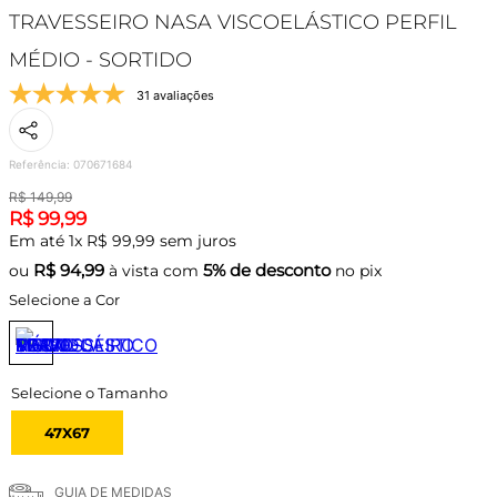
TRAVESSEIRO NASA VISCOELÁSTICO PERFIL
MÉDIO - SORTIDO
31 avaliações
Referência
:
070671684
R$
149
,
99
R$
99
,
99
Em até
1
x
R$
99
,
99
sem juros
R$
94,99
5% de desconto
ou
à vista com
no pix
Selecione a Cor
47X67
GUIA DE MEDIDAS