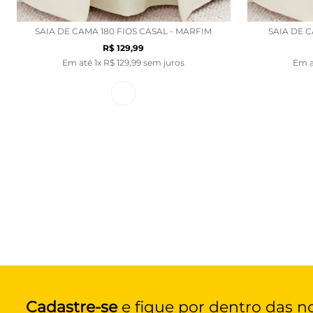
SAIA DE CAMA 180 FIOS CASAL - MARFIM
SAIA DE C
R$
129
,
99
Em até
1
x
R$
129
,
99
sem juros
Em 
Cadastre-se
e fique por dentro das n