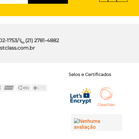
302-1753
/
(21) 2781-4882
stclass.com.br
Selos e Certificados