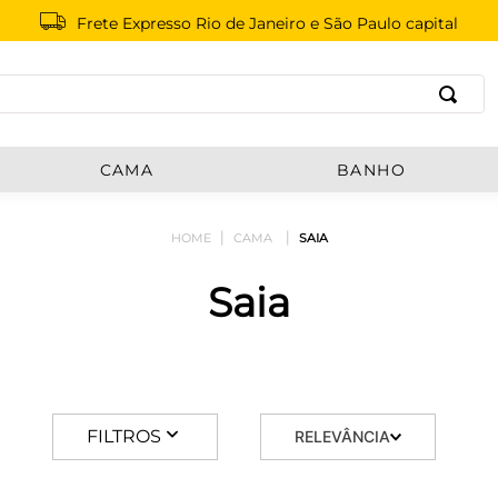
Frete Expresso Rio de Janeiro e São Paulo capital
B
CAMA
BANHO
CAMA
SAIA
Saia
FILTROS
RELEVÂNCIA