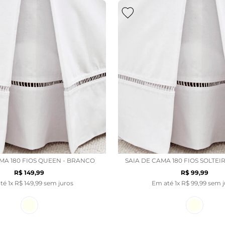
AMA 180 FIOS QUEEN - BRANCO
SAIA DE CAMA 180 FIOS SOLTE
R$
149
,
99
R$
99
,
99
até
1
x
R$
149
,
99
sem juros
Em até
1
x
R$
99
,
99
sem j