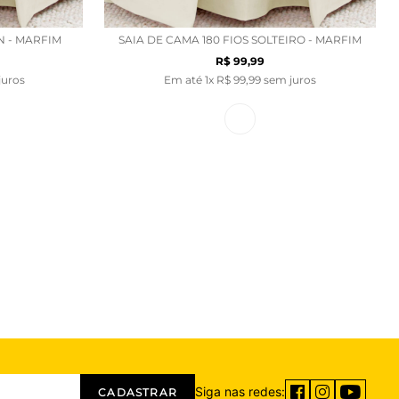
N - MARFIM
SAIA DE CAMA 180 FIOS SOLTEIRO - MARFIM
R$
99
,
99
juros
Em até
1
x
R$
99
,
99
sem juros
Siga nas redes:
CADASTRAR