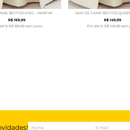
AMA 180 FIOS KING - MARFIM
SAIA DE CAMA 180 FIOS QUEE
R$
169
,
99
R$
149
,
99
até
1
x
R$
169
,
99
sem juros
Em até
1
x
R$
149
,
99
sem 
ovidades!