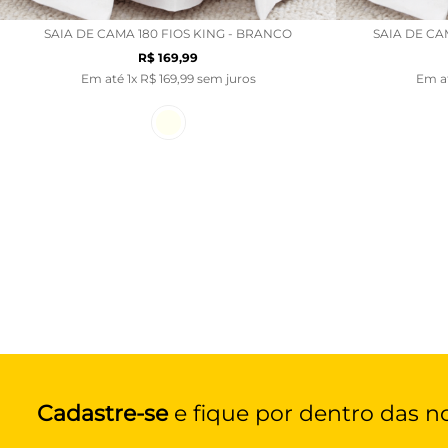
SAIA DE CAMA 180 FIOS KING - BRANCO
SAIA DE CA
R$
169
,
99
Em até
1
x
R$
169
,
99
sem juros
Em a
Cadastre-se
e fique por dentro das n