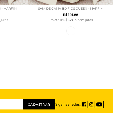
G - MARFIM
SAIA DE CAMA 180 FIOS QUEEN - MARFIM
R$
149
,
99
juros
Em até
1
x
R$
149
,
99
sem juros
Siga nas redes:
CADASTRAR