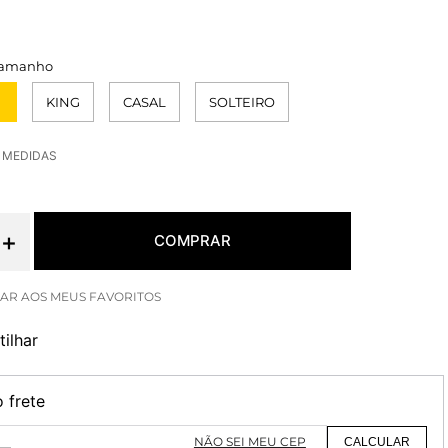
KING
CASAL
SOLTEIRO
E MEDIDAS
＋
COMPRAR
ilhar
o frete
NÃO SEI MEU CEP
CALCULAR