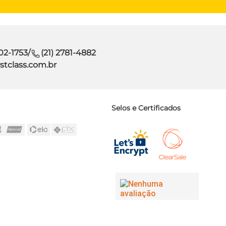
302-1753
/
(21) 2781-4882
stclass.com.br
Selos e Certificados