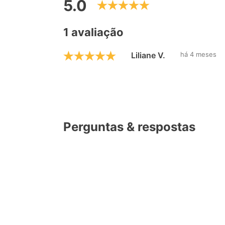
5.0
1 avaliação
Liliane V.
há 4 meses
Perguntas & respostas