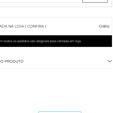
ADA NA LOJA ( CONFIRA )
Grátis
 todos os pedidos são elegíveis para retirada em loja.
DO PRODUTO