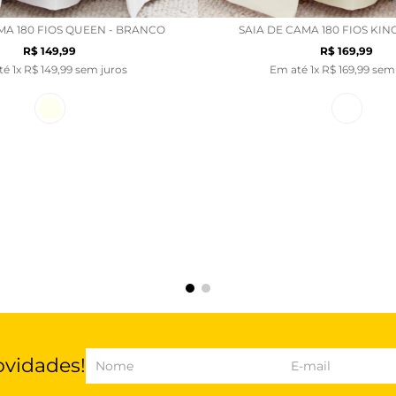
MA 180 FIOS QUEEN - BRANCO
SAIA DE CAMA 180 FIOS KIN
R$
149
,
99
R$
169
,
99
té
1
x
R$
149
,
99
sem juros
Em até
1
x
R$
169
,
99
sem 
ovidades!