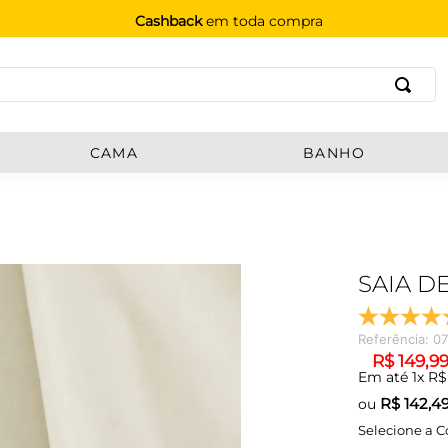
Cashback
em toda compra
B
CAMA
BANHO
SAIA D
Referência
:
0
R$
149
,
9
Em até
1
x
R$
R$
142,4
ou
Selecione a C