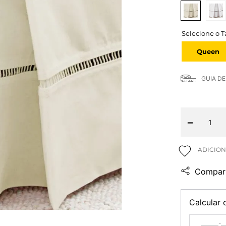
Queen
GUIA D
－
Compart
Calcular 