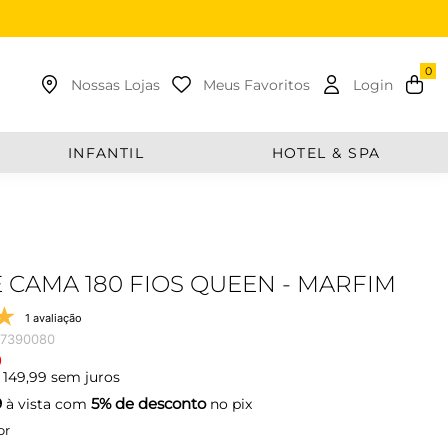
uscar
Nossas Lojas
Meus Favoritos
Login
INFANTIL
HOTEL & SPA
E CAMA 180 FIOS QUEEN - MARFIM
1 avaliação
77390080
9
149
,
99
sem juros
9
5% de desconto
à vista com
no pix
or