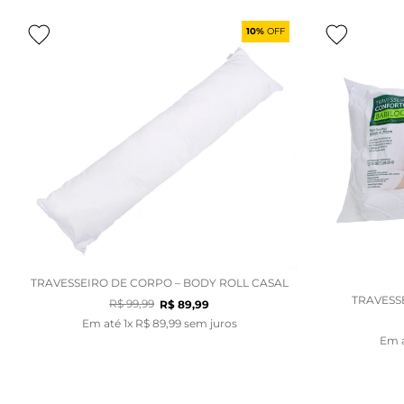
10%
OFF
TRAVESSEIRO DE CORPO – BODY ROLL CASAL
TRAVESS
R$
99
,
99
R$
89
,
99
Em até
1
x
R$
89
,
99
sem juros
Em 