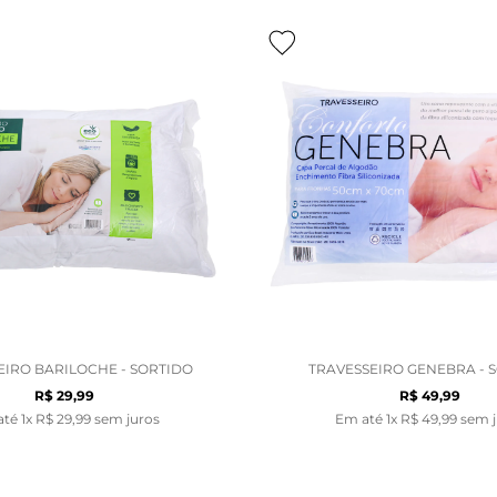
EIRO BARILOCHE - SORTIDO
TRAVESSEIRO GENEBRA - 
R$
29
,
99
R$
49
,
99
até
1
x
R$
29
,
99
sem juros
Em até
1
x
R$
49
,
99
sem j