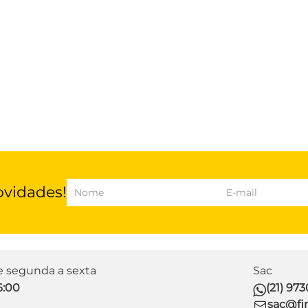
ovidades!
de segunda a sexta
Sac
6:00
(21) 97
sac@fir