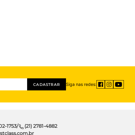
Siga nas redes:
CADASTRAR
302-1753
/
(21) 2781-4882
stclass.com.br