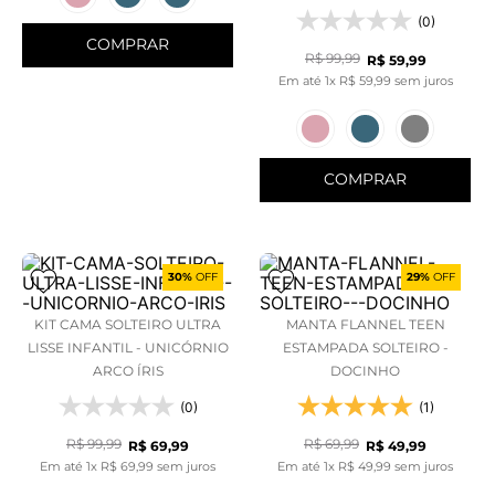
(0)
COMPRAR
R$
99
,
99
R$
59
,
99
Em até
1
x
R$
59
,
99
sem juros
COMPRAR
30%
OFF
29%
OFF
KIT CAMA SOLTEIRO ULTRA
MANTA FLANNEL TEEN
LISSE INFANTIL - UNICÓRNIO
ESTAMPADA SOLTEIRO -
ARCO ÍRIS
DOCINHO
(0)
(1)
R$
99
,
99
R$
69
,
99
R$
69
,
99
R$
49
,
99
Em até
1
x
R$
69
,
99
sem juros
Em até
1
x
R$
49
,
99
sem juros