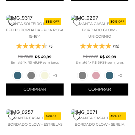
38%
OFF
30%
OFF
MANTA SOLTEIRO FLANNEL
MANTA CASAL EFEITO
EFEITO BORDADA - POA ROSA
BORDADO GLOW -
15-1614
UNICORNIO
(5)
(15)
R$
79
,
99
R$
99
,
99
R$
49
,
99
R$
69
,
99
Em até
1
x
R$
49
,
99
sem juros
Em até
1
x
R$
69
,
99
sem juros
+
3
+
2
COMPRAR
COMPRAR
30%
OFF
30%
OFF
MANTA CASAL EFEITO
MANTA CASAL EFEITO
BORDADO GLOW - ESTRELAS
BORDADO GLOW - SEREIA