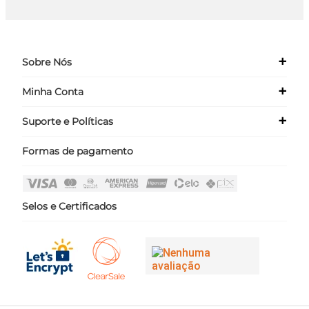
+
Sobre Nós
+
Minha Conta
Quem Somos
Nossas Lojas
+
Suporte e Políticas
Meus Dados
Seja um Franqueado ›
Meus Pedidos
Formas de pagamento
Políticas
Login
Perguntas Frequentes
Fale Conosco
Selos e Certificados