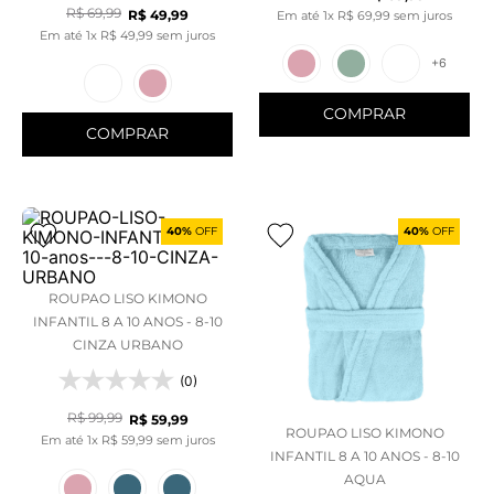
R$
69
,
99
R$
49
,
99
Em até
1
x
R$
69
,
99
sem juros
Em até
1
x
R$
49
,
99
sem juros
+
6
COMPRAR
COMPRAR
40%
OFF
40%
OFF
ROUPAO LISO KIMONO
INFANTIL 8 A 10 ANOS - 8-10
CINZA URBANO
(0)
R$
99
,
99
R$
59
,
99
ROUPAO LISO KIMONO
Em até
1
x
R$
59
,
99
sem juros
INFANTIL 8 A 10 ANOS - 8-10
AQUA