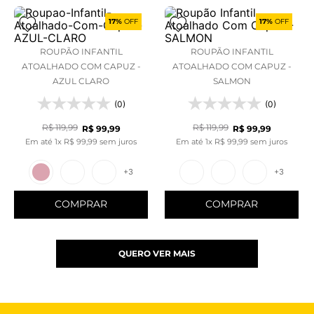
17%
OFF
17%
OFF
ROUPÃO INFANTIL
ROUPÃO INFANTIL
ATOALHADO COM CAPUZ -
ATOALHADO COM CAPUZ -
AZUL CLARO
SALMON
(0)
(0)
R$
119
,
99
R$
119
,
99
R$
99
,
99
R$
99
,
99
Em até
1
x
R$
99
,
99
sem juros
Em até
1
x
R$
99
,
99
sem juros
+
3
+
3
COMPRAR
COMPRAR