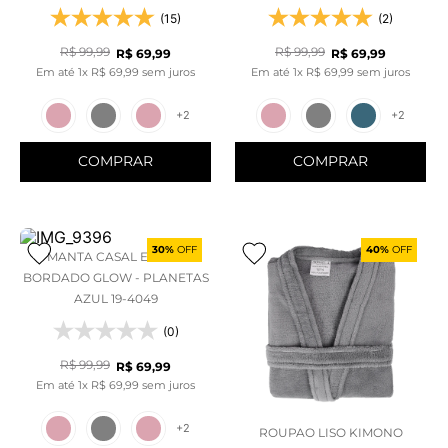
(15)
(2)
R$
99
,
99
R$
99
,
99
R$
69
,
99
R$
69
,
99
Em até
1
x
R$
69
,
99
sem juros
Em até
1
x
R$
69
,
99
sem juros
+
2
+
2
COMPRAR
COMPRAR
30%
OFF
40%
OFF
MANTA CASAL EFEITO
BORDADO GLOW - PLANETAS
AZUL 19-4049
(0)
R$
99
,
99
R$
69
,
99
Em até
1
x
R$
69
,
99
sem juros
+
2
ROUPAO LISO KIMONO