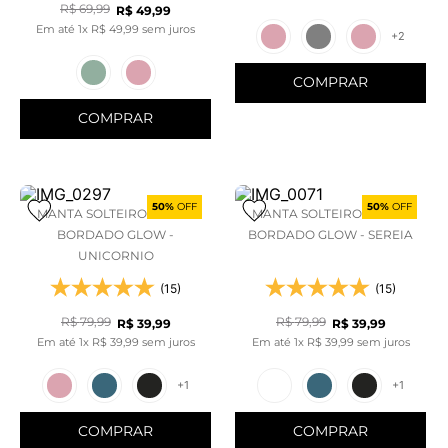
R$
69
,
99
R$
49
,
99
Em até
1
x
R$
49
,
99
sem juros
+
2
COMPRAR
COMPRAR
50%
OFF
50%
OFF
MANTA SOLTEIRO EFEITO
MANTA SOLTEIRO EFEITO
BORDADO GLOW -
BORDADO GLOW - SEREIA
UNICORNIO
(15)
(15)
R$
79
,
99
R$
79
,
99
R$
39
,
99
R$
39
,
99
Em até
1
x
R$
39
,
99
sem juros
Em até
1
x
R$
39
,
99
sem juros
+
1
+
1
COMPRAR
COMPRAR