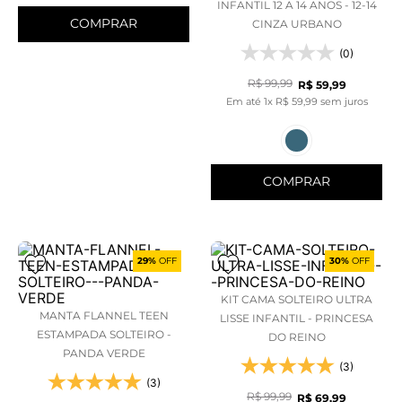
INFANTIL 12 A 14 ANOS - 12-14
COMPRAR
CINZA URBANO
(0)
R$
99
,
99
R$
59
,
99
Em até
1
x
R$
59
,
99
sem juros
COMPRAR
29%
OFF
30%
OFF
KIT CAMA SOLTEIRO ULTRA
MANTA FLANNEL TEEN
LISSE INFANTIL - PRINCESA
ESTAMPADA SOLTEIRO -
DO REINO
PANDA VERDE
(3)
(3)
R$
99
,
99
R$
69
,
99