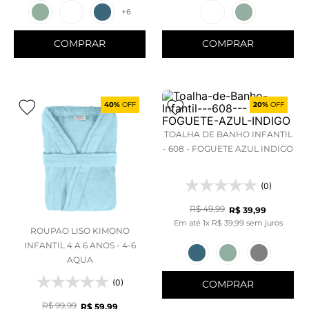
+
6
COMPRAR
COMPRAR
40%
OFF
20%
OFF
TOALHA DE BANHO INFANTIL
- 608 - FOGUETE AZUL INDIGO
(0)
R$
49
,
99
R$
39
,
99
Em até
1
x
R$
39
,
99
sem juros
ROUPAO LISO KIMONO
INFANTIL 4 A 6 ANOS - 4-6
AQUA
(0)
COMPRAR
R$
99
,
99
R$
59
,
99