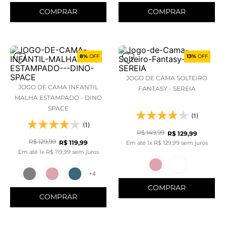
COMPRAR
COMPRAR
8%
OFF
13%
OFF
JOGO DE CAMA SOLTEIRO
JOGO DE CAMA INFANTIL
FANTASY - SEREIA
MALHA ESTAMPADO - DINO
SPACE
(1)
(1)
R$
149
,
99
R$
129
,
99
R$
129
,
99
R$
119
,
99
Em até
1
x
R$
129
,
99
sem juros
Em até
1
x
R$
119
,
99
sem juros
+
4
COMPRAR
COMPRAR