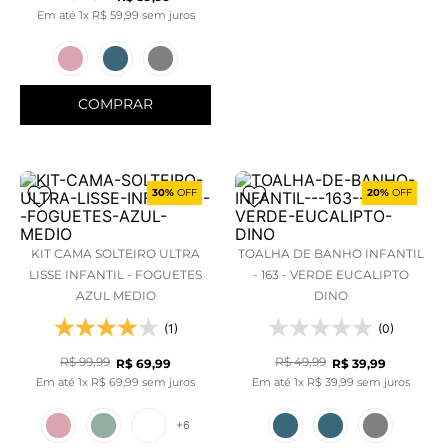
Em até
1
x
R$
59
,
99
sem juros
COMPRAR
30%
OFF
20%
OFF
KIT CAMA SOLTEIRO ULTRA
TOALHA DE BANHO INFANTIL
LISSE INFANTIL - FOGUETES
- 163 - VERDE EUCALIPTO
AZUL MEDIO
DINO
(1)
(0)
R$
99
,
99
R$
49
,
99
R$
69
,
99
R$
39
,
99
Em até
1
x
R$
69
,
99
sem juros
Em até
1
x
R$
39
,
99
sem juros
+
6